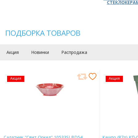
СТЕКЛОКЕРА
ПОДБОРКА ТОВАРОВ
Акция
Новинки
Распродажа
Акция
Акция
Салатник "Свит Оркид" 10533SLBD54
Кашпо (87л) КП-0