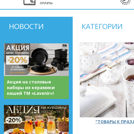
оплаты
НОВОСТИ
КАТЕГОРИИ
Акция на столовые
наборы из керамики
нашей ТМ «Lavenir»!
"ТОВАРЫ К ПРА