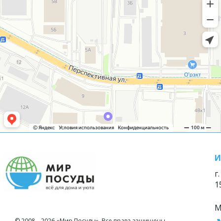
И
г
1
М
© 2008—2026 «Мир Посуды». Все права защищены.