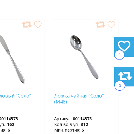
АВИТЬ
ДОБАВИТЬ
В
АННОЕ
ИЗБРАННОЕ
0
0
ловый "Соло"
Ложка чайная "Соло"
)
(М48)
00114575
Артикул:
00114573
уп.:
162
Кол-во в уп.:
312
тия:
6
Мин. партия:
6