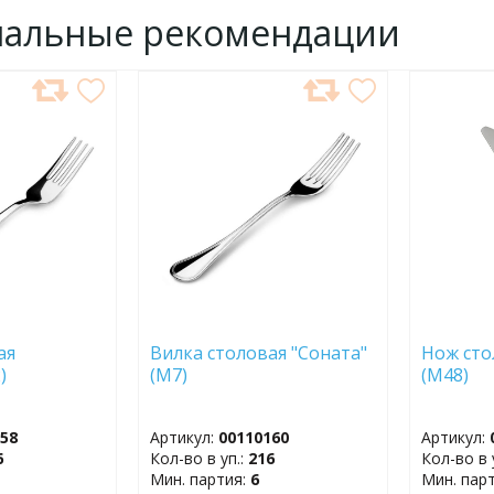
нальные рекомендации
ДОБАВИТЬ
ДОБ
В
В
ИЗБРАННОЕ
ИЗБР
ая
Вилка столовая "Соната"
Нож сто
(М2)
(М7)
(М48
158
Артикул:
00110160
Артикул:
6
Кол-во в уп.:
216
Кол-во в 
Мин. партия:
6
Мин. пар