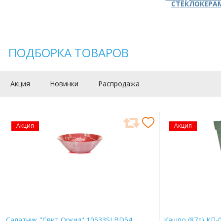
СТЕКЛОКЕРА
ПОДБОРКА ТОВАРОВ
Акция
Новинки
Распродажа
Акция
Акция
Салатник "Свит Оркид" 10533SLBD54
Кашпо (87л) КП-0