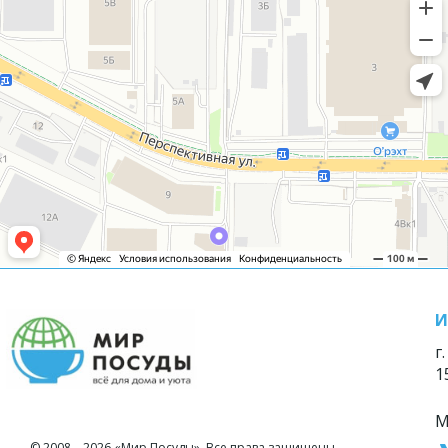
И
г
1
М
© 2008—2026 «Мир Посуды». Все права защищены.