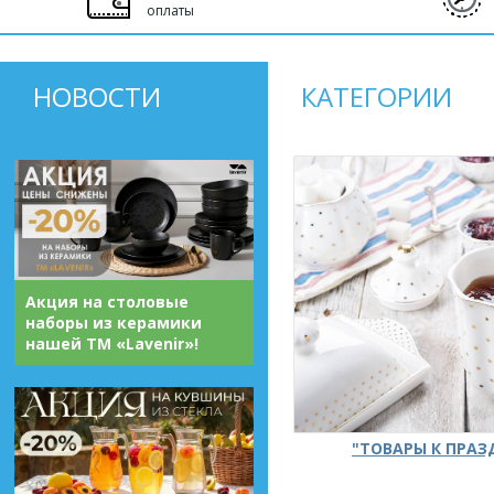
оплаты
НОВОСТИ
КАТЕГОРИИ
Акция на столовые
наборы из керамики
нашей ТМ «Lavenir»!
"ТОВАРЫ К ПРА