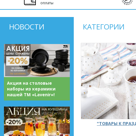
оплаты
НОВОСТИ
КАТЕГОРИИ
Акция на столовые
наборы из керамики
нашей ТМ «Lavenir»!
"ТОВАРЫ К ПРА