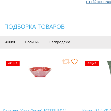
СТЕКЛОКЕРА
ПОДБОРКА ТОВАРОВ
Акция
Новинки
Распродажа
Акция
Акция
Салатник "Свит Оркид" 10533SLBD54
Кашпо (87л) КП-0