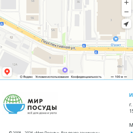
И
г
1
М
© 2008—2026 «Мир Посуды». Все права защищены.