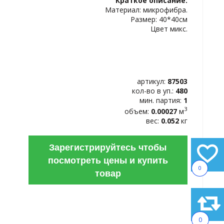
Краткое описание:
ИЗБРАННОЕ
Материал: микрофибра.
Размер: 40*40см
Цвет микс.
артикул:
87503
кол-во в уп.:
480
мин. партия:
1
3
объем:
0.00027
м
вес:
0.052
кг
Зарегистрируйтесь чтобы
посмотреть цены и купить
0
товар
0