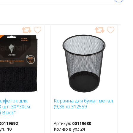
АВИТЬ
ДОБАВИТЬ
В
АННОЕ
ИЗБРАННОЕ
алфеток для
Корзина для бумаг метал.
 шт. 30*30см.
(9,38 л) 312559
 Black"
бра 106796
00119692
Артикул:
00119680
уп.:
10
Кол-во в уп.:
24