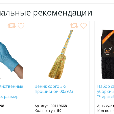
нальные рекомендации
ДОБАВИТЬ
ДОБ
В
В
ИЗБРАННОЕ
ИЗБР
яйственные
Веник сорго 3-х
Набор с
прошивной 003923
уборки 3
, размер
"Черный
боксе 111190
микрофи
698
Артикул:
00119668
Артикул:
Кол-во в уп.:
50
Кол-во в 