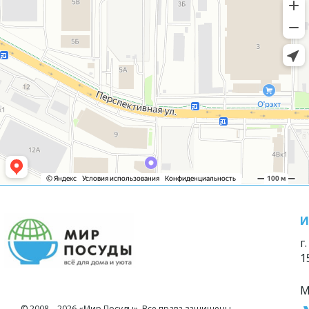
И
г
1
М
© 2008—2026 «Мир Посуды». Все права защищены.