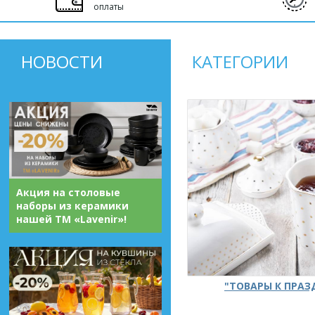
оплаты
НОВОСТИ
КАТЕГОРИИ
Акция на столовые
наборы из керамики
нашей ТМ «Lavenir»!
"ТОВАРЫ К ПРА