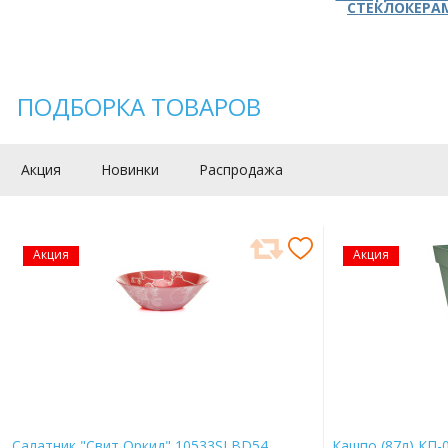
СТЕКЛОКЕРА
ПОДБОРКА ТОВАРОВ
Акция
Новинки
Распродажа
Акция
Акция
Салатник "Свит Оркид" 10533SLBD54
Кашпо (87л) КП-0