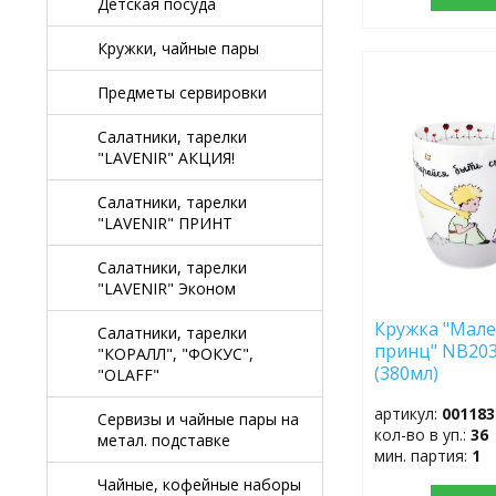
Детская посуда
Кружки, чайные пары
ДОБАВИТЬ
Предметы сервировки
В
ИЗБРАННОЕ
Салатники, тарелки
"LAVENIR" АКЦИЯ!
Салатники, тарелки
"LAVENIR" ПРИНТ
Салатники, тарелки
"LAVENIR" Эконом
Кружка "Мал
Салатники, тарелки
принц" NB20
"КОРАЛЛ", "ФОКУС",
(380мл)
"OLAFF"
артикул:
001183
Сервизы и чайные пары на
кол-во в уп.:
36
метал. подставке
мин. партия:
1
Чайные, кофейные наборы