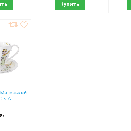
ить
Купить
"Маленький
3CS-A
97