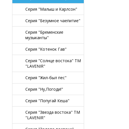
Серия "Малыш и Карлсон"
Серия "Безумное чаепитие"
Серия "Бременские
музыканты"
Серия "Котенок Гав"
Серия "Солнце востока" TM
"LAVENIR"
Серия "Жил-был пес"
Серия "Ну,Погоди!"
Серия "Попугай Кеша"
Серия "Звезда востока" TM
"LAVENIR"