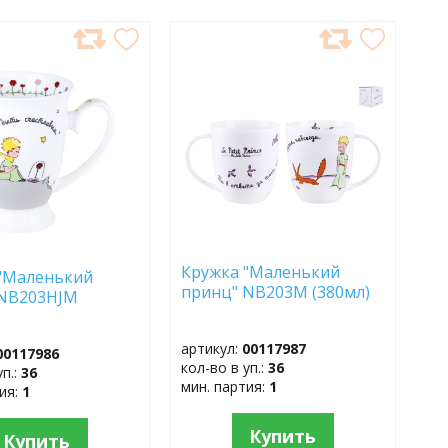
АВИТЬ
ДОБАВИТЬ
В
АННОЕ
ИЗБРАННОЕ
Кружка "Маленький
"Маленький
принц" NB203M (380мл)
 NB203HJM
)
артикул:
00117987
00117986
кол-во в уп.:
36
уп.:
36
мин. партия:
1
тия:
1
Купить
Купить