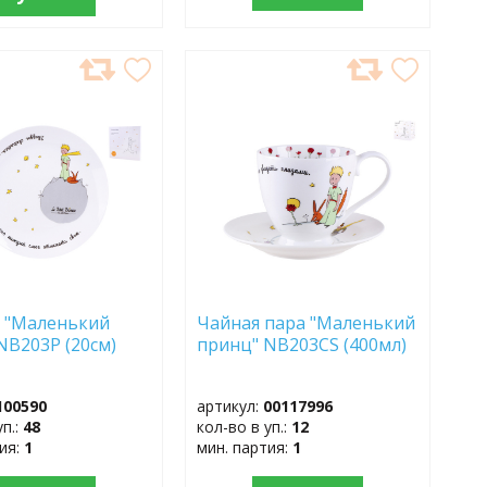
АВИТЬ
ДОБАВИТЬ
В
АННОЕ
ИЗБРАННОЕ
 "Маленький
Чайная пара "Маленький
NB203P (20см)
принц" NB203CS (400мл)
100590
артикул:
00117996
уп.:
48
кол-во в уп.:
12
тия:
1
мин. партия:
1