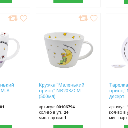
ДОБАВИТЬ
ДОБ
В
В
ИЗБРАННОЕ
ИЗБР
енький
Кружка "Маленький
Тарелка
3M-A
принц" NB203ZCM
принц" 
(500мл)
десерт.
01
артикул:
00106794
артикул:
кол-во в уп.:
24
кол-во в 
мин. партия:
1
мин. пар