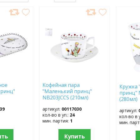
ДОБАВИТЬ
ДОБ
В
В
ИЗБРАННОЕ
ИЗБР
ное
Кофейная пара
Кружка 
принц"
"Маленький принц"
принц"
NB203JCCS (210мл)
(280мл
39
артикул:
00117030
артикул:
кол-во в уп.:
24
кол-во в 
мин. партия:
1
мин. пар
ить
Купить