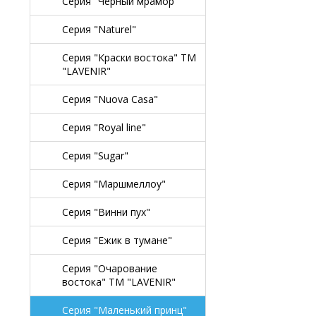
Серия "Черный мрамор"
Серия "Naturel"
Серия "Краски востока" TM
"LAVENIR"
Серия "Nuova Casa"
Серия "Royal line"
Серия "Sugar"
Серия "Маршмеллоу"
Серия "Винни пух"
Серия "Ежик в тумане"
Серия "Очарование
востока" TM "LAVENIR"
Серия "Маленький принц"