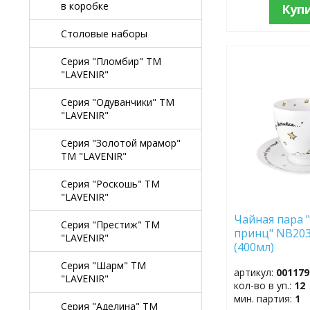
в коробке
Куп
Столовые наборы
Серия "Пломбир" TM
ДОБАВИТЬ
"LAVENIR"
В
ИЗБРАННОЕ
Серия "Одуванчики" TM
"LAVENIR"
Серия "Золотой мрамор"
TM "LAVENIR"
Серия "Роскошь" TM
"LAVENIR"
Чайная пара 
Серия "Престиж" ТМ
принц" NB20
"LAVENIR"
(400мл)
Серия "Шарм" ТМ
артикул:
001179
"LAVENIR"
кол-во в уп.:
12
мин. партия:
1
Серия "Аделина" TM