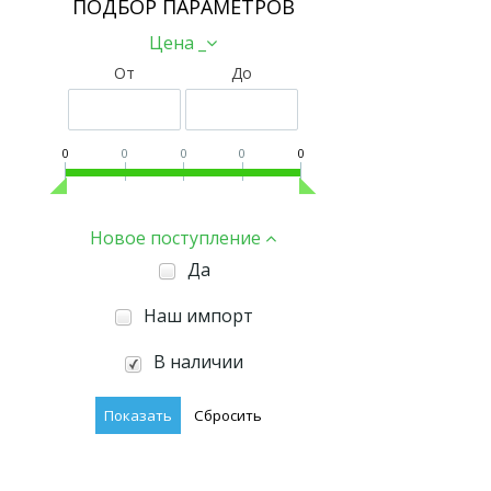
ПОДБОР ПАРАМЕТРОВ
Цена _
От
До
0
0
0
0
0
Новое поступление
Да
Наш импорт
В наличии