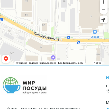
И
г
1
М
© 2008—2026 «Мир Посуды». Все права защищены.