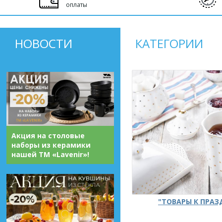
оплаты
НОВОСТИ
КАТЕГОРИИ
Акция на столовые
наборы из керамики
нашей ТМ «Lavenir»!
"ТОВАРЫ К ПРА