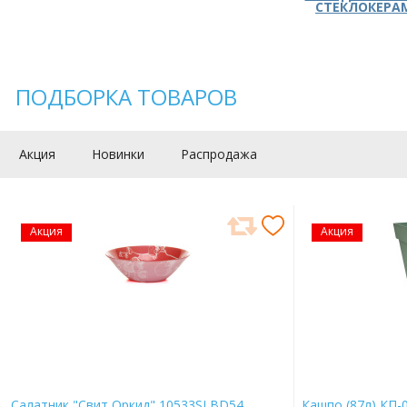
СТЕКЛОКЕРА
ПОДБОРКА ТОВАРОВ
Акция
Новинки
Распродажа
Акция
Акция
Салатник "Свит Оркид" 10533SLBD54
Кашпо (87л) КП-0