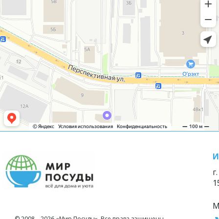
И
г
1
М
© 2008—2026 «Мир Посуды». Все права защищены.