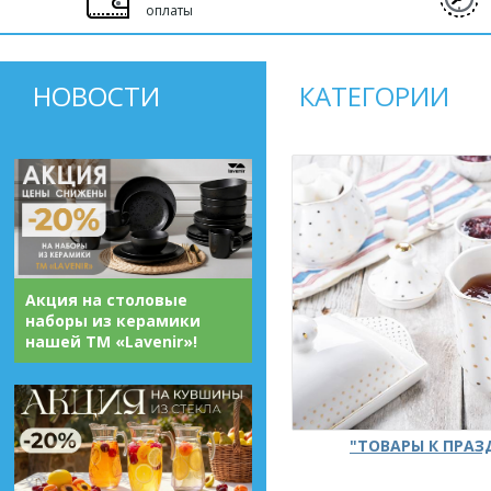
оплаты
НОВОСТИ
КАТЕГОРИИ
Акция на столовые
наборы из керамики
нашей ТМ «Lavenir»!
"ТОВАРЫ К ПРА