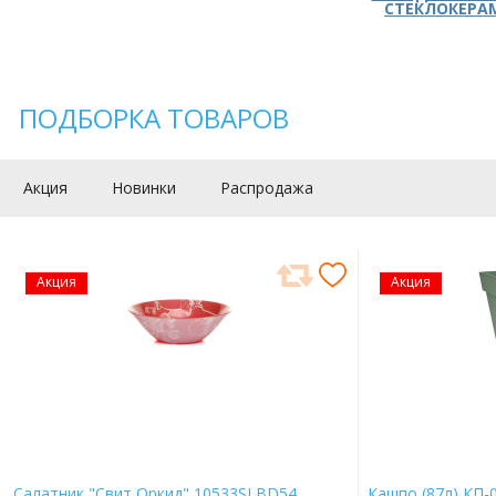
СТЕКЛОКЕРА
ПОДБОРКА ТОВАРОВ
Акция
Новинки
Распродажа
Акция
Акция
Салатник "Свит Оркид" 10533SLBD54
Кашпо (87л) КП-0