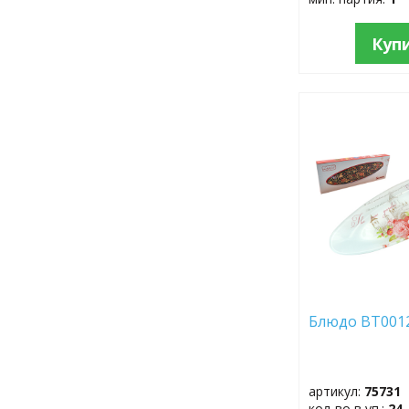
Куп
ДОБАВИТЬ
В
ИЗБРАННОЕ
Блюдо BT001
артикул:
75731
кол-во в уп.:
24