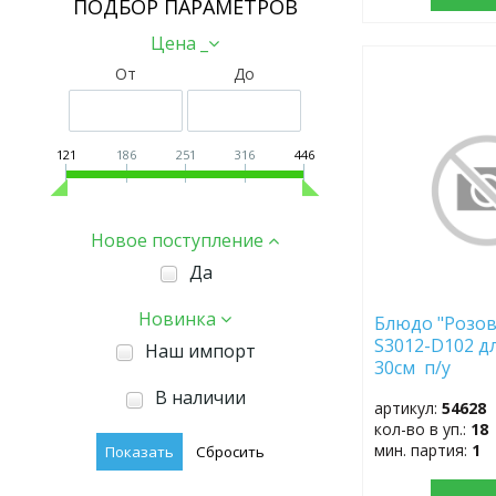
ПОДБОР ПАРАМЕТРОВ
Цена _
От
До
ДОБАВИТЬ
В
ИЗБРАННОЕ
121
186
251
316
446
Новое поступление
Да
Новинка
Блюдо "Розов
S3012-D102 д
Наш импорт
30см п/у
В наличии
артикул:
54628
кол-во в уп.:
18
мин. партия:
1