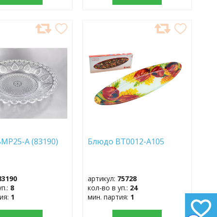
АВИТЬ
ДОБАВИТЬ
В
АННОЕ
ИЗБРАННОЕ
MP25-A (83190)
Блюдо BT0012-A105
83190
артикул:
75728
уп.:
8
кол-во в уп.:
24
тия:
1
мин. партия:
1