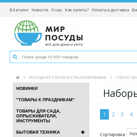
В Каталог
Новости
О нас
Как купить?
Оплата и доставка
Ва
ПОСУДА ИЗ СТЕКЛА И СТЕКЛОКЕРАМИКИ
СТЕКЛО (К
НОВИНКИ
Наборы
"ТОВАРЫ К ПРАЗДНИКАМ"
ТОВАРЫ ДЛЯ САДА,
1
2
3
4
ОПРЫСКИВАТЕЛИ,
ИНСТРУМЕНТЫ
БЫТОВАЯ ТЕХНИКА
На
Сортировка