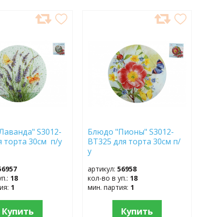
АВИТЬ
ДОБАВИТЬ
В
АННОЕ
ИЗБРАННОЕ
Лаванда" S3012-
Блюдо "Пионы" S3012-
я торта 30см п/у
BT325 для торта 30см п/
у
56957
артикул:
56958
уп.:
18
кол-во в уп.:
18
тия:
1
мин. партия:
1
Купить
Купить