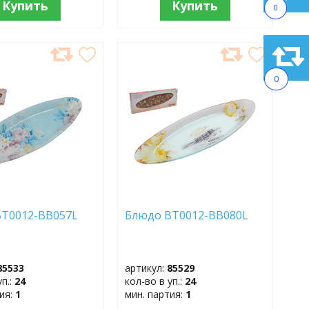
Купить
Купить
0
АВИТЬ
ДОБАВИТЬ
В
0
АННОЕ
ИЗБРАННОЕ
BT0012-BB057L
Блюдо BT0012-BB080L
85533
артикул:
85529
уп.:
24
кол-во в уп.:
24
тия:
1
мин. партия:
1