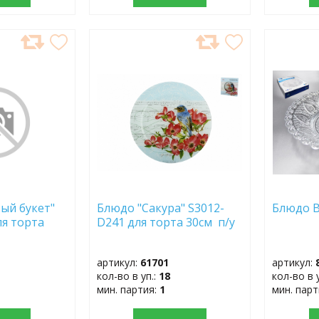
ДОБАВИТЬ
ДОБ
В
В
ИЗБРАННОЕ
ИЗБР
ый букет"
Блюдо "Сакура" S3012-
Блюдо B
ля торта
D241 для торта 30см п/у
артикул:
61701
артикул:
кол-во в уп.:
18
кол-во в 
мин. партия:
1
мин. пар