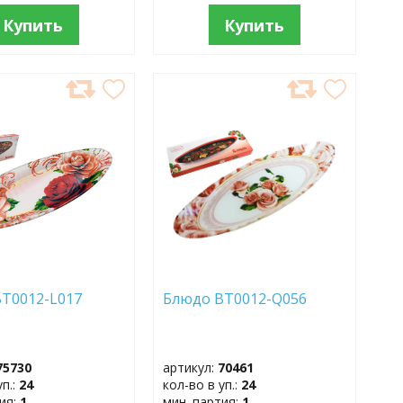
Купить
Купить
АВИТЬ
ДОБАВИТЬ
В
АННОЕ
ИЗБРАННОЕ
BT0012-L017
Блюдо BT0012-Q056
75730
артикул:
70461
уп.:
24
кол-во в уп.:
24
тия:
1
мин. партия:
1