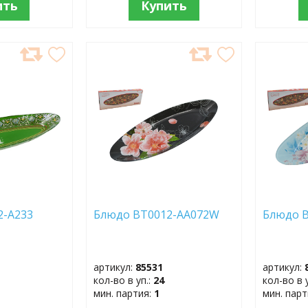
ить
Купить
ДОБАВИТЬ
ДОБ
В
В
ИЗБРАННОЕ
ИЗБР
2-A233
Блюдо BT0012-AA072W
Блюдо 
артикул:
85531
артикул:
кол-во в уп.:
24
кол-во в 
мин. партия:
1
мин. пар