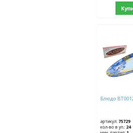
Куп
ДОБАВИТЬ
В
ИЗБРАННОЕ
Блюдо BT001
артикул:
75729
кол-во в уп.:
24
мин. партия:
1