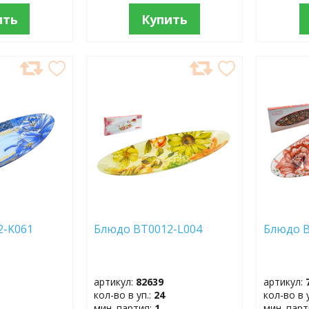
ить
Купить
ДОБАВИТЬ
ДОБ
В
В
ИЗБРАННОЕ
ИЗБР
2-K061
Блюдо BT0012-L004
Блюдо 
артикул:
82639
артикул:
кол-во в уп.:
24
кол-во в 
мин. партия:
1
мин. пар