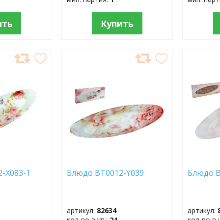
ить
Купить
ДОБАВИТЬ
ДОБ
В
В
ИЗБРАННОЕ
ИЗБР
2-X083-1
Блюдо BT0012-Y039
Блюдо B
артикул:
82634
артикул:
кол-во в уп.:
24
кол-во в 