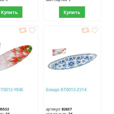
Купить
Купить
АВИТЬ
ДОБАВИТЬ
В
АННОЕ
ИЗБРАННОЕ
T0012-Y045
Блюдо BT0012-Z314
85532
артикул:
82637
уп.:
24
кол-во в уп.:
24