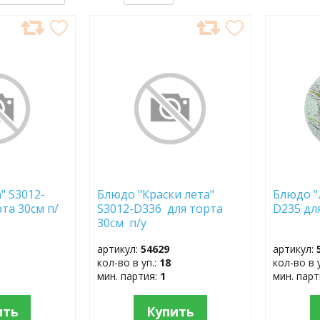
ДОБАВИТЬ
ДОБ
В
В
ИЗБРАННОЕ
ИЗБР
" S3012-
Блюдо "Краски лета"
Блюдо "
та 30см п/
S3012-D336 для торта
D235 дл
30см п/у
артикул:
54629
артикул:
кол-во в уп.:
18
кол-во в 
мин. партия:
1
мин. пар
ить
Купить