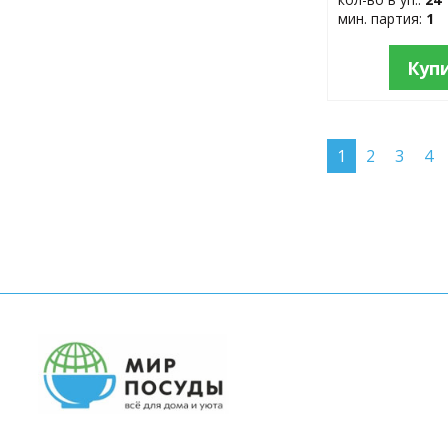
мин. партия:
1
Куп
1
2
3
4