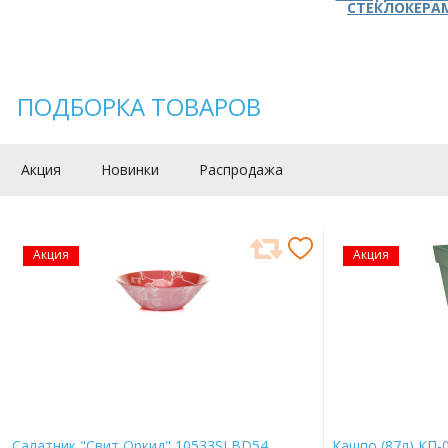
СТЕКЛОКЕРА
ПОДБОРКА ТОВАРОВ
Акция
Новинки
Распродажа
Акция
Акция
Салатник "Свит Оркид" 10533SLBD54
Кашпо (87л) КП-0