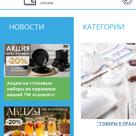
оплаты
НОВОСТИ
КАТЕГОРИИ
Акция на столовые
наборы из керамики
нашей ТМ «Lavenir»!
"ТОВАРЫ К ПРА