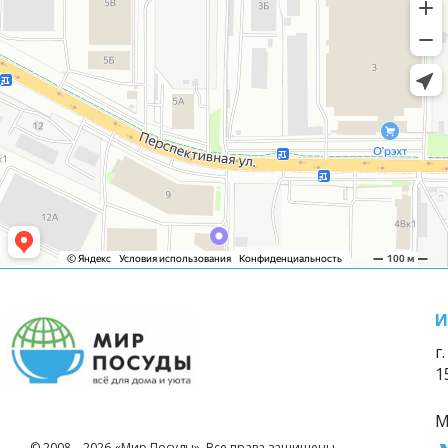
И
г
1
М
© 2008—2026 «Мир Посуды». Все права защищены.