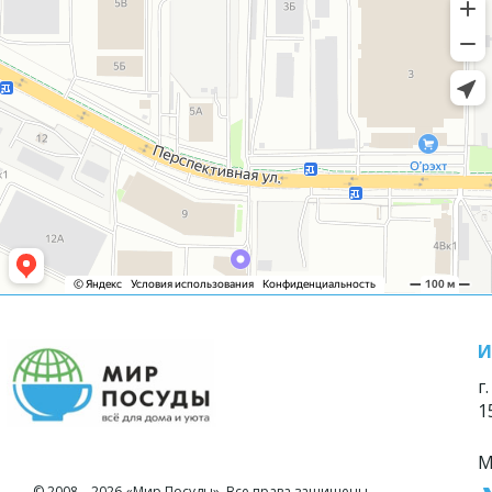
И
г
1
М
© 2008—2026 «Мир Посуды». Все права защищены.