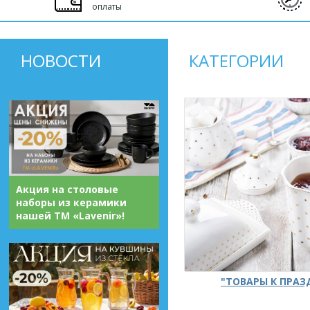
оплаты
НОВОСТИ
КАТЕГОРИИ
Акция на столовые
наборы из керамики
нашей ТМ «Lavenir»!
"ТОВАРЫ К ПРА