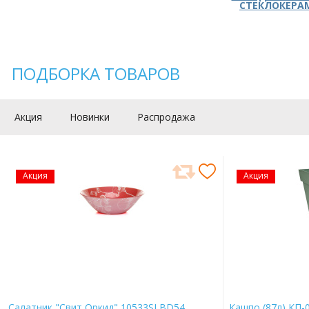
СТЕКЛОКЕРА
ПОДБОРКА ТОВАРОВ
Акция
Новинки
Распродажа
Акция
Акция
Салатник "Свит Оркид" 10533SLBD54
Кашпо (87л) КП-0