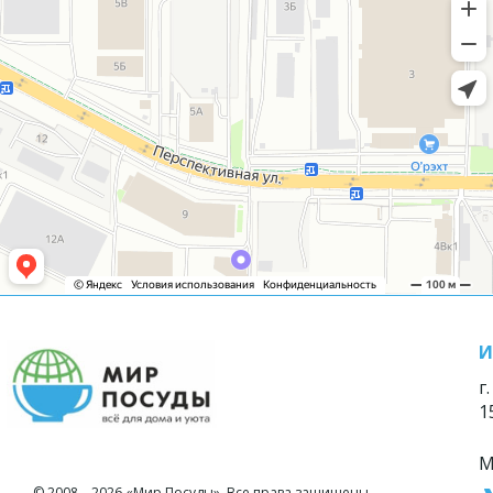
И
г
1
М
© 2008—2026 «Мир Посуды». Все права защищены.