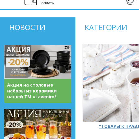
оплаты
НОВОСТИ
КАТЕГОРИИ
Акция на столовые
наборы из керамики
нашей ТМ «Lavenir»!
"ТОВАРЫ К ПРА