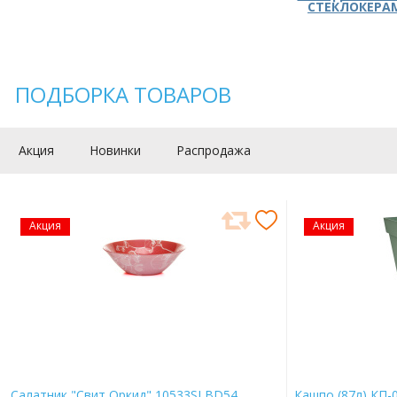
СТЕКЛОКЕРА
ПОДБОРКА ТОВАРОВ
Акция
Новинки
Распродажа
Акция
Акция
Салатник "Свит Оркид" 10533SLBD54
Кашпо (87л) КП-0