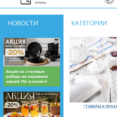
оплаты
НОВОСТИ
КАТЕГОРИИ
Акция на столовые
наборы из керамики
нашей ТМ «Lavenir»!
"ТОВАРЫ К ПРА