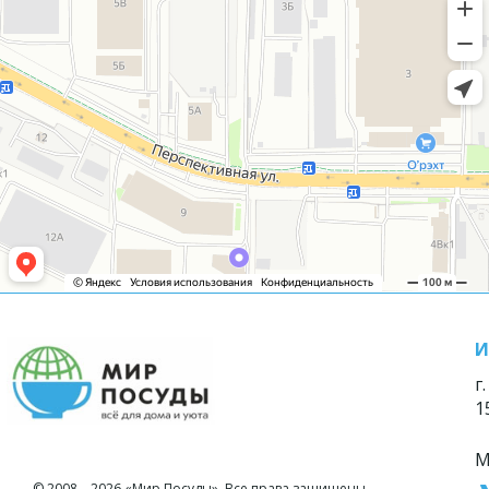
И
г
1
М
© 2008—2026 «Мир Посуды». Все права защищены.