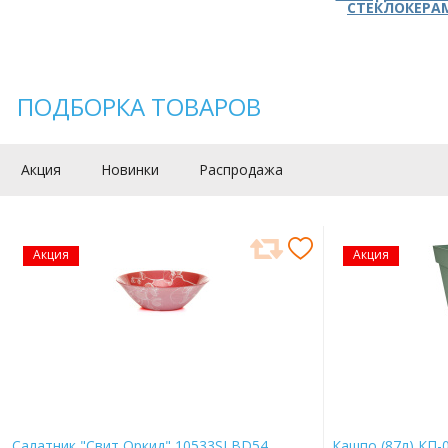
СТЕКЛОКЕРА
ПОДБОРКА ТОВАРОВ
Акция
Новинки
Распродажа
Акция
Акция
Салатник "Свит Оркид" 10533SLBD54
Кашпо (87л) КП-0