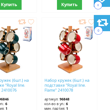
Купить
Купить
0
АВИТЬ
ДОБАВИТЬ
В
0
АННОЕ
ИЗБРАННОЕ
ружек (6шт.) на
Набор кружек (6шт.) на
е "Royal line.
подставке "Royal line.
" 2410076
Flame" 2410078
96846
артикул:
96848
уп.:
6
кол-во в уп.:
6
тия:
1
мин. партия:
1