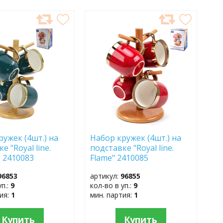
АВИТЬ
ДОБАВИТЬ
В
АННОЕ
ИЗБРАННОЕ
ружек (4шт.) на
Набор кружек (4шт.) на
е "Royal line.
подставке "Royal line.
" 2410083
Flame" 2410085
96853
артикул:
96855
уп.:
9
кол-во в уп.:
9
тия:
1
мин. партия:
1
Купить
Купить