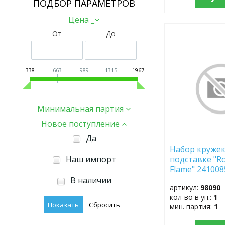
ПОДБОР ПАРАМЕТРОВ
Цена _
От
До
ДОБАВИТЬ
В
ИЗБРАННОЕ
338
663
989
1315
1967
Минимальная партия
Новое поступление
Да
Набор кружек 
подставке "Roy
Наш импорт
Flame" 24100
В наличии
артикул:
98090
кол-во в уп.:
1
мин. партия:
1