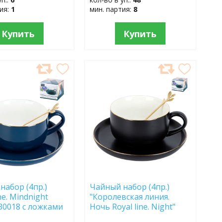
тия:
1
мин. партия:
8
Купить
Купить
АВИТЬ
ДОБАВИТЬ
В
АННОЕ
ИЗБРАННОЕ
набор (4пр.)
Чайный набор (4пр.)
ine. Mindnight
"Королевская линия.
930018 с ложками
Ночь Royal line. Night"
1930020 с ложками