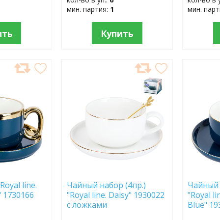
мин. партия:
1
мин. пар
ить
Купить
ДОБАВИТЬ
ДОБ
В
В
ИЗБРАННОЕ
ИЗБР
oyal line.
Чайный набор (4пр.)
Чайный 
" 1730166
"Royal line. Daisy" 1930022
"Royal l
с ложками
Blue" 1