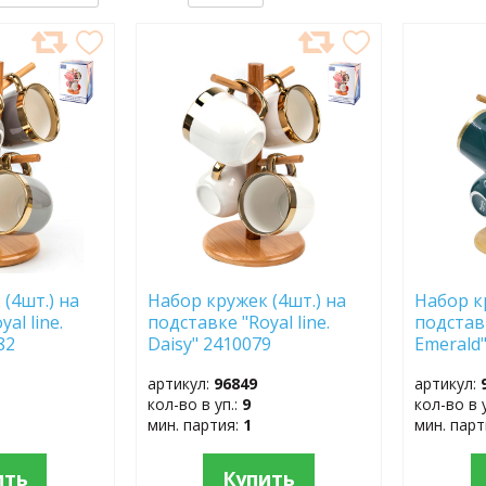
ДОБАВИТЬ
ДОБ
В
В
ИЗБРАННОЕ
ИЗБР
(4шт.) на
Набор кружек (4шт.) на
Набор к
al line.
подставке "Royal line.
подставк
82
Daisy" 2410079
Emerald
артикул:
96849
артикул:
кол-во в уп.:
9
кол-во в 
мин. партия:
1
мин. пар
ить
Купить