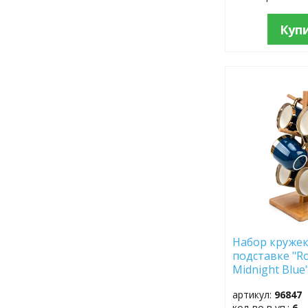
Куп
ДОБАВИТЬ
В
ИЗБРАННОЕ
Набор кружек 
подставке "Roy
Midnight Blue
артикул:
96847
кол-во в уп.:
6