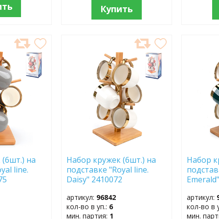
ить
Купить
ДОБАВИТЬ
ДОБ
В
В
ИЗБРАННОЕ
ИЗБР
(6шт.) на
Набор кружек (6шт.) на
Набор к
al line.
подставке "Royal line.
подставк
75
Daisy" 2410072
Emerald
артикул:
96842
артикул:
кол-во в уп.:
6
кол-во в 
мин. партия:
1
мин. пар