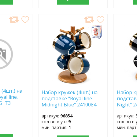
ДОБАВИТЬ
ДОБ
В
В
ИЗБРАННОЕ
ИЗБР
(4шт.) на
Набор кружек (4шт.) на
Набор к
al line.
подставке "Royal line.
подставк
85 ТЗ
Midnight Blue" 2410084
Night" 
артикул:
96854
артикул:
кол-во в уп.:
9
кол-во в 
мин. партия:
1
мин. пар