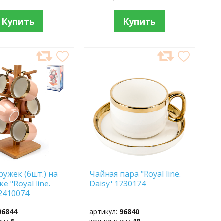
Купить
Купить
АВИТЬ
ДОБАВИТЬ
В
АННОЕ
ИЗБРАННОЕ
ружек (6шт.) на
Чайная пара "Royal line.
е "Royal line.
Daisy" 1730174
 2410074
96844
артикул:
96840
уп.:
6
кол-во в уп.:
48