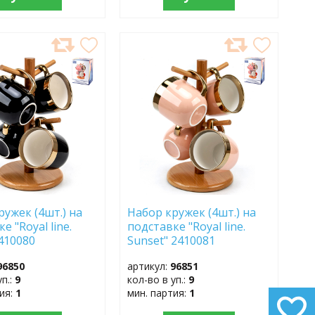
АВИТЬ
ДОБАВИТЬ
В
АННОЕ
ИЗБРАННОЕ
ружек (4шт.) на
Набор кружек (4шт.) на
е "Royal line.
подставке "Royal line.
2410080
Sunset" 2410081
96850
артикул:
96851
уп.:
9
кол-во в уп.:
9
тия:
1
мин. партия:
1