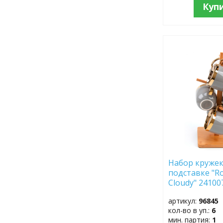
Куп
ДОБАВИТЬ
В
ИЗБРАННОЕ
Набор кружек 
подставке "Roy
Cloudy" 24100
артикул:
96845
кол-во в уп.:
6
мин. партия:
1