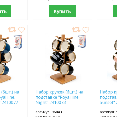
ить
Купить
ДОБАВИТЬ
ДОБ
В
В
ИЗБРАННОЕ
ИЗБР
(6шт.) на
Набор кружек (6шт.) на
Набор к
al line.
подставке "Royal line.
подставк
" 2410077
Night" 2410073
Sunset"
артикул:
96843
артикул:
кол-во в уп.:
6
кол-во в 