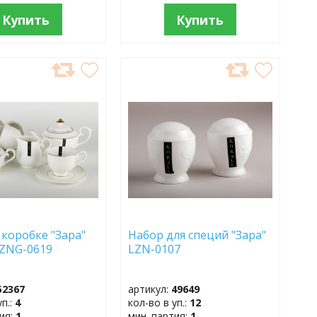
Купить
Купить
АВИТЬ
ДОБАВИТЬ
В
АННОЕ
ИЗБРАННОЕ
 коробке "Зара"
Набор для специй "Зара"
 LZNG-0619
LZN-0107
52367
артикул:
49649
уп.:
4
кол-во в уп.:
12
тия:
1
мин. партия:
1