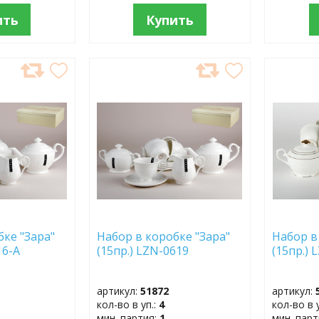
ить
Купить
ДОБАВИТЬ
ДОБ
В
В
ИЗБРАННОЕ
ИЗБР
бке "Зара"
Набор в коробке "Зара"
Набор в
116-A
(15пр.) LZN-0619
(15пр.)
артикул:
51872
артикул:
кол-во в уп.:
4
кол-во в 
мин. партия:
1
мин. пар