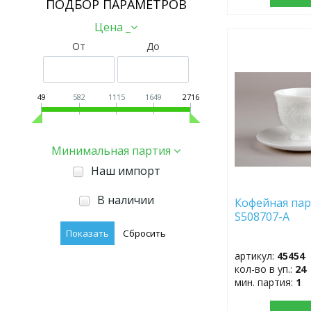
ПОДБОР ПАРАМЕТРОВ
Цена _
От
До
ДОБАВИТЬ
В
ИЗБРАННОЕ
49
582
1115
1649
2716
Минимальная партия
Наш импорт
В наличии
Кофейная пар
S508707-А
артикул:
45454
кол-во в уп.:
24
мин. партия:
1