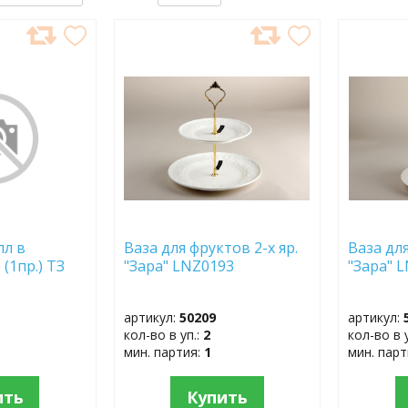
ДОБАВИТЬ
ДОБ
В
В
ИЗБРАННОЕ
ИЗБР
лл в
Ваза для фруктов 2-х яр.
Ваза для
(1пр.) ТЗ
"Зара" LNZ0193
"Зара" 
артикул:
50209
артикул:
кол-во в уп.:
2
кол-во в 
мин. партия:
1
мин. пар
ить
Купить