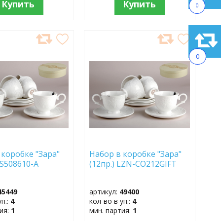
Купить
Купить
0
АВИТЬ
ДОБАВИТЬ
В
0
АННОЕ
ИЗБРАННОЕ
 коробке "Зара"
Набор в коробке "Зара"
 CS508610-A
(12пр.) LZN-CO212GIFT
45449
артикул:
49400
уп.:
4
кол-во в уп.:
4
тия:
1
мин. партия:
1