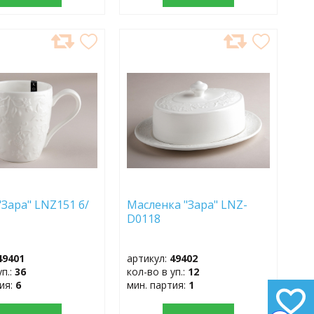
АВИТЬ
ДОБАВИТЬ
В
АННОЕ
ИЗБРАННОЕ
"Зара" LNZ151 б/
Масленка "Зара" LNZ-
D0118
49401
артикул:
49402
уп.:
36
кол-во в уп.:
12
тия:
6
мин. партия:
1