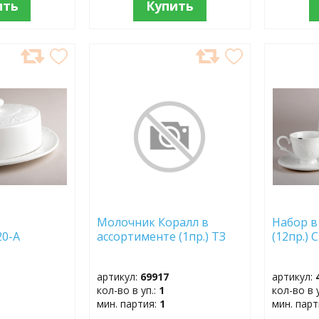
ить
Купить
ДОБАВИТЬ
ДОБ
В
В
ИЗБРАННОЕ
ИЗБР
Молочник Коралл в
Набор в
06820-А
ассортименте (1пр.) ТЗ
(12пр.)
артикул:
69917
артикул:
кол-во в уп.:
1
кол-во в 
мин. партия:
1
мин. пар