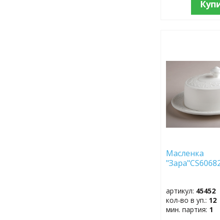
Куп
ДОБАВИТЬ
В
ИЗБРАННОЕ
Масленка
"Зара"CS6
артикул:
45452
кол-во в уп.:
12
мин. партия:
1