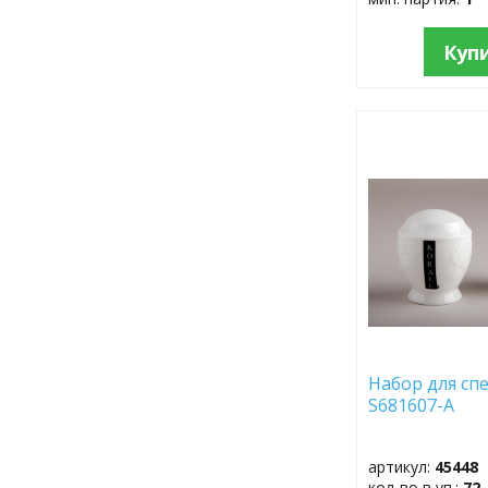
Куп
ДОБАВИТЬ
В
ИЗБРАННОЕ
Набор для сп
S681607-А
артикул:
45448
кол-во в уп.:
72