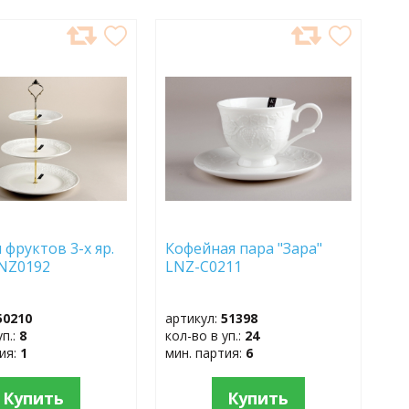
АВИТЬ
ДОБАВИТЬ
В
АННОЕ
ИЗБРАННОЕ
 фруктов 3-х яр.
Кофейная пара "Зара"
LNZ0192
LNZ-C0211
50210
артикул:
51398
уп.:
8
кол-во в уп.:
24
тия:
1
мин. партия:
6
Купить
Купить