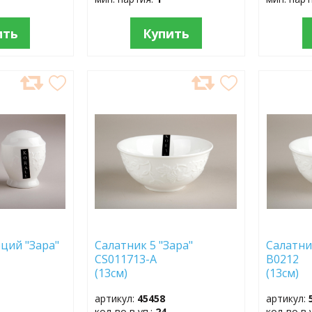
ить
Купить
ДОБАВИТЬ
ДОБ
В
В
ИЗБРАННОЕ
ИЗБР
еций "Зара"
Салатник 5 "Зара"
Салатни
CS011713-А
B0212
(13см)
(1
артикул:
45458
артикул:
кол-во в уп.:
24
кол-во в 