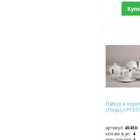
Куп
ДОБАВИТЬ
В
ИЗБРАННОЕ
Набор в коро
(15пр.) CPT0
артикул:
45450
кол-во в уп.:
4
мин. партия:
1