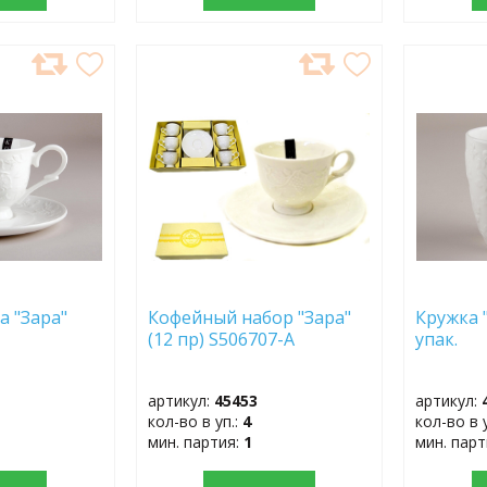
ДОБАВИТЬ
ДОБ
В
В
ИЗБРАННОЕ
ИЗБР
а "Зара"
Кофейный набор "Зара"
Кружка 
(12 пр) S506707-А
упак.
артикул:
45453
артикул:
кол-во в уп.:
4
кол-во в 
мин. партия:
1
мин. пар