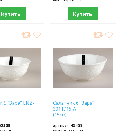
Купить
Купить
АВИТЬ
ДОБАВИТЬ
В
АННОЕ
ИЗБРАННОЕ
к 5 "Зара" LNZ-
Салатник 6 "Зара"
S011715-А
3см)
(15см)
52303
артикул:
45459
уп.:
24
кол-во в уп.:
24