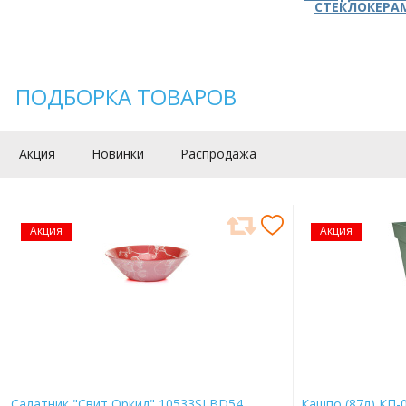
СТЕКЛОКЕРА
ПОДБОРКА ТОВАРОВ
Акция
Новинки
Распродажа
Акция
Акция
Салатник "Свит Оркид" 10533SLBD54
Кашпо (87л) КП-0