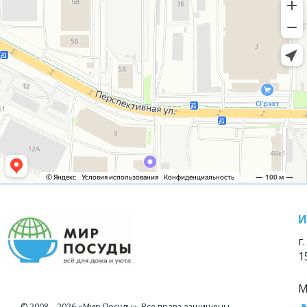
И
г
1
М
© 2008—2026 «Мир Посуды». Все права защищены.