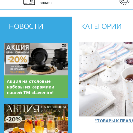
оплаты
НОВОСТИ
КАТЕГОРИИ
Акция на столовые
наборы из керамики
нашей ТМ «Lavenir»!
"ТОВАРЫ К ПРА