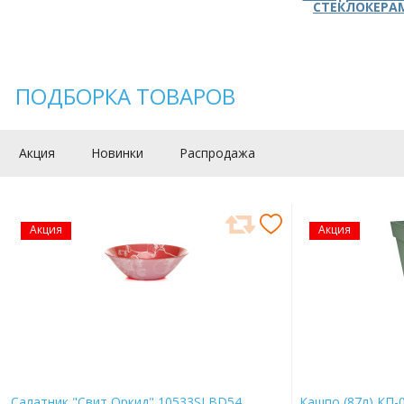
СТЕКЛОКЕРА
ПОДБОРКА ТОВАРОВ
Акция
Новинки
Распродажа
Акция
Акция
Салатник "Свит Оркид" 10533SLBD54
Кашпо (87л) КП-0