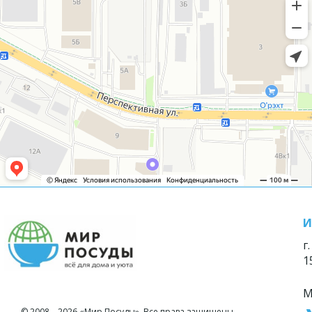
И
г
1
М
© 2008—2026 «Мир Посуды». Все права защищены.