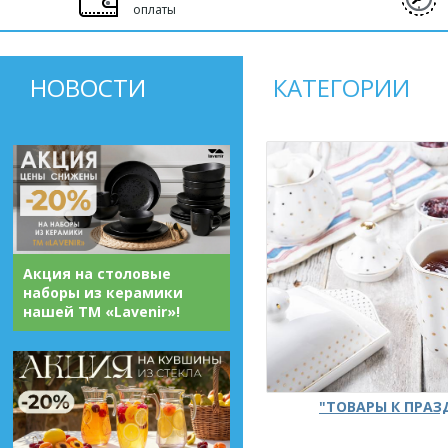
оплаты
НОВОСТИ
КАТЕГОРИИ
Акция на столовые
наборы из керамики
нашей ТМ «Lavenir»!
"ТОВАРЫ К ПРА