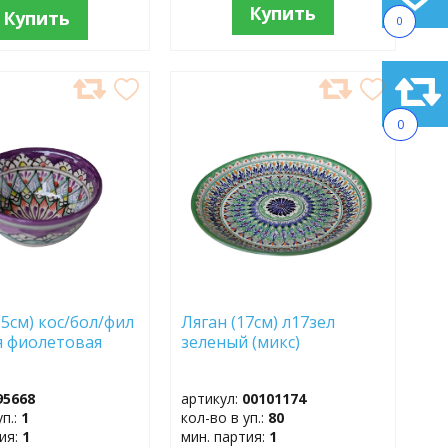
Купить
Купить
0
АВИТЬ
ДОБАВИТЬ
В
0
АННОЕ
ИЗБРАННОЕ
,5см) кос/бол/фил
Ляган (17см) л17зел
 фиолетовая
зеленый (микс)
95668
артикул:
00101174
уп.:
1
кол-во в уп.:
80
тия:
1
мин. партия:
1