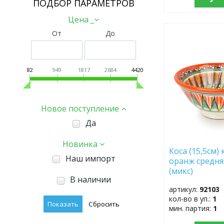
ПОДБОР ПАРАМЕТРОВ
Цена _
От
До
ДОБАВИТЬ
В
ИЗБРАННОЕ
82
949
1817
2684
4420
Новое поступление
Да
Новинка
Коса (15,5см) 
Наш импорт
оранж средня
(микс)
В наличии
артикул:
92103
кол-во в уп.:
1
мин. партия:
1