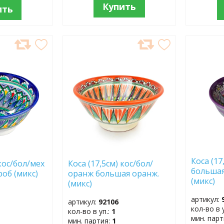
Купить
ить
ДОБАВИТЬ
ДОБ
В
В
ИЗБРАННОЕ
ИЗБР
Коса (17
 кос/бол/мех
Коса (17,5см) кос/бол/
большая
об (микс)
оранж большая оранж.
(микс)
(микс)
артикул:
артикул:
92106
кол-во в 
кол-во в уп.:
1
мин. пар
мин. партия:
1