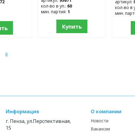
артикул:
95671
72
артикул:
кол-во в уп.:
60
кол-во в 
мин. партия:
1
мин. пар
Купить
ить
8
Информация
О компании
г. Пенза, ул.Перспективная,
Новости
15
Вакансии