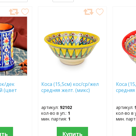
ДОБАВИТЬ
ДОБ
В
В
ИЗБРАННОЕ
ИЗБР
бок/дек
Коса (15,5см) кос/ср/жел
Коса (15
й (цвет
средняя желт. (микс)
средняя 
артикул:
92102
артикул:
кол-во в уп.:
1
кол-во в 
мин. партия:
1
мин. пар
ить
Купить