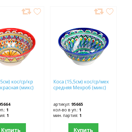
АВИТЬ
ДОБАВИТЬ
В
АННОЕ
ИЗБРАННОЕ
,5см) кос/ср/кр
Коса (15,5см) кос/ср/мех
красная (микс)
средняя Мехроб (микс)
95664
артикул:
95665
уп.:
1
кол-во в уп.:
1
тия:
1
мин. партия:
1
Купить
Купить