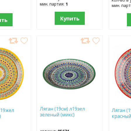
мин. партия:
1
мин. пар
Купить
ить
ДОБАВИТЬ
ДОБ
В
В
ИЗБРАННОЕ
ИЗБР
Ляган (19см) л19зел
л19жел
Ляган (1
зеленый (микс)
)
красный