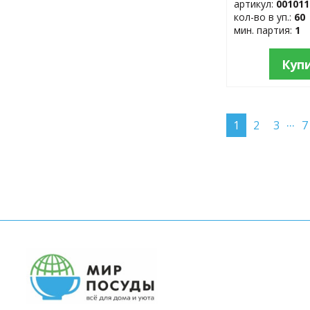
артикул:
001011
кол-во в уп.:
60
мин. партия:
1
Куп
...
1
2
3
7