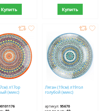
Купить
Купить
АВИТЬ
ДОБАВИТЬ
В
АННОЕ
ИЗБРАННОЕ
17см) л17ор
Ляган (19см) л19гол
ый (микс)
голубой (микс)
00101176
артикул:
95670
уп.:
80
кол-во в уп.:
60