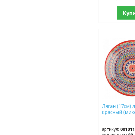
Куп
ДОБАВИТЬ
В
ИЗБРАННОЕ
Ляган (17см) 
красный (мик
артикул:
001011
кол-во в уп.:
80