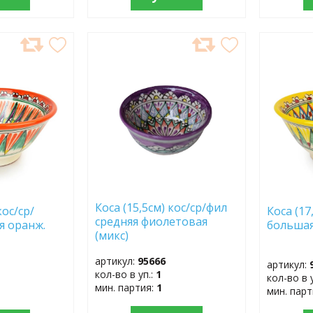
ДОБАВИТЬ
ДОБ
В
В
ИЗБРАННОЕ
ИЗБР
Коса (15,5см) кос/ср/фил
кос/ср/
Коса (17
средняя фиолетовая
я оранж.
большая
(микс)
артикул:
95666
артикул:
кол-во в уп.:
1
кол-во в 
мин. партия:
1
мин. пар