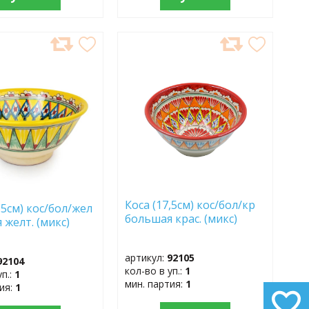
АВИТЬ
ДОБАВИТЬ
В
АННОЕ
ИЗБРАННОЕ
Коса (17,5см) кос/бол/кр
,5см) кос/бол/жел
большая крас. (микс)
 желт. (микс)
артикул:
92105
92104
кол-во в уп.:
1
уп.:
1
мин. партия:
1
тия:
1