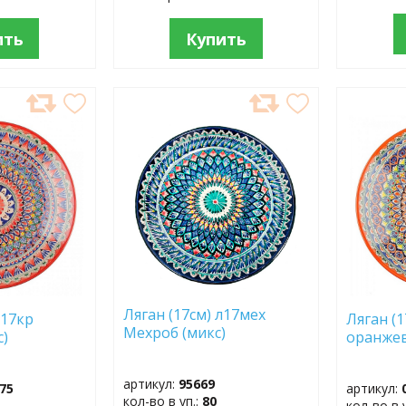
ить
Купить
ДОБАВИТЬ
ДОБ
В
В
ИЗБРАННОЕ
ИЗБР
Ляган (17см) л17мех
л17кр
Ляган (
Мехроб (микс)
с)
оранжев
артикул:
95669
75
артикул:
кол-во в уп.:
80
кол-во в 