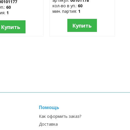
артикул:
00101178
00101177
кол-во в уп.:
60
уп.:
60
мин. партия:
1
тия:
1
Купить
Купить
Помощь
Как оформить заказ?
Доставка