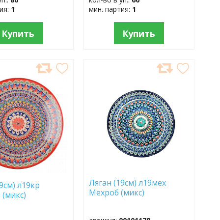
тия:
1
мин. партия:
1
Купить
Купить
АВИТЬ
ДОБАВИТЬ
В
АННОЕ
ИЗБРАННОЕ
Ляган (19см) л19мех
9см) л19кр
Мехроб (микс)
 (микс)