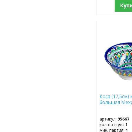
Куп
ДОБАВИТЬ
В
ИЗБРАННОЕ
Коса (17,5см)
большая Мехр
артикул:
95667
кол-во в уп.:
1
мин. партия:
1