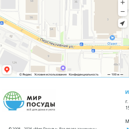
И
г
1
М
© 2008—2026 «Мир Посуды». Все права защищены.