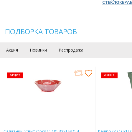
СТЕКЛОКЕРА
ПОДБОРКА ТОВАРОВ
Акция
Новинки
Распродажа
Акция
Акция
Салатник "Свит Оркид" 10533SLBD54
Кашпо (87л) КП-0