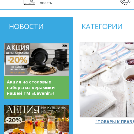
оплаты
НОВОСТИ
КАТЕГОРИИ
Акция на столовые
наборы из керамики
нашей ТМ «Lavenir»!
"ТОВАРЫ К ПРА