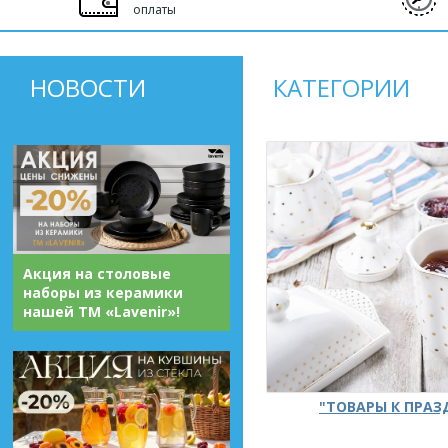
оплаты
НОВОСТИ
КАТЕГОРИИ
Акция на столовые
наборы из керамики
нашей ТМ «Lavenir»!
"ТОВАРЫ К ПРА