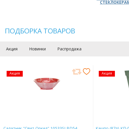
СТЕКЛОКЕРА
ПОДБОРКА ТОВАРОВ
Акция
Новинки
Распродажа
Акция
Акция
Салатник "Свит Оркид" 10533SLBD54
Кашпо (87л) КП-0