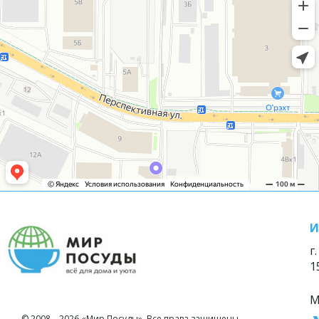
И
г
1
М
© 2008—2026 «Мир Посуды». Все права защищены.