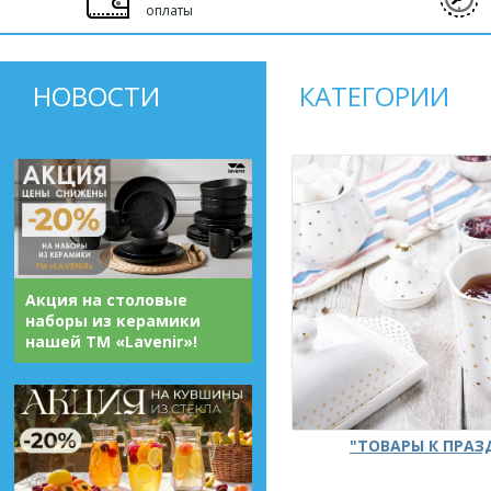
оплаты
НОВОСТИ
КАТЕГОРИИ
Акция на столовые
наборы из керамики
нашей ТМ «Lavenir»!
"ТОВАРЫ К ПРА