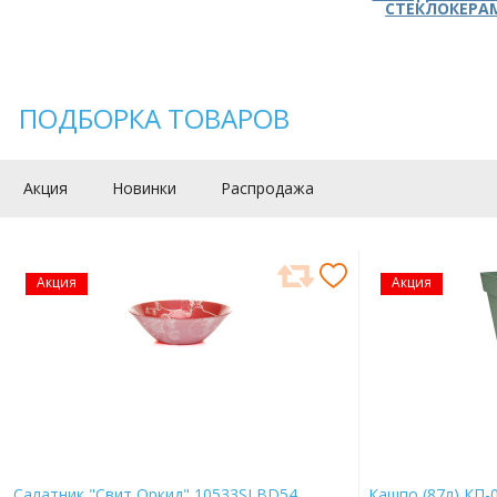
СТЕКЛОКЕРА
ПОДБОРКА ТОВАРОВ
Акция
Новинки
Распродажа
Акция
Акция
Салатник "Свит Оркид" 10533SLBD54
Кашпо (87л) КП-0