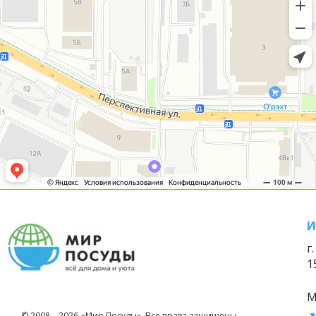
И
г
1
М
© 2008—2026 «Мир Посуды». Все права защищены.