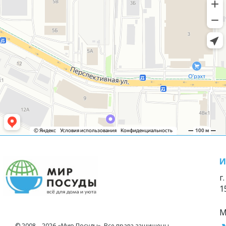
И
г
1
М
© 2008—2026 «Мир Посуды». Все права защищены.