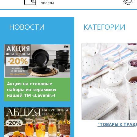
оплаты
НОВОСТИ
КАТЕГОРИИ
Акция на столовые
наборы из керамики
нашей ТМ «Lavenir»!
"ТОВАРЫ К ПРА