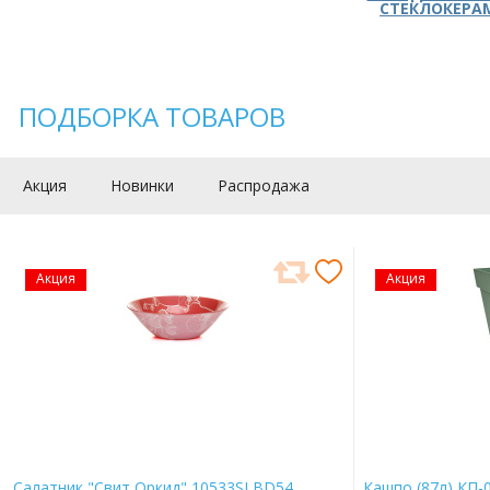
СТЕКЛОКЕРА
ПОДБОРКА ТОВАРОВ
Акция
Новинки
Распродажа
Акция
Акция
Салатник "Свит Оркид" 10533SLBD54
Кашпо (87л) КП-0