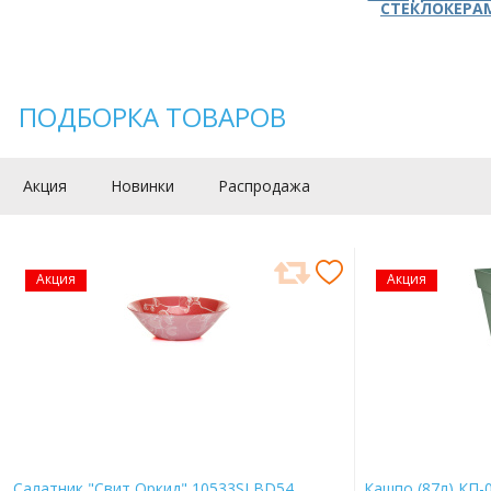
СТЕКЛОКЕРА
ПОДБОРКА ТОВАРОВ
Акция
Новинки
Распродажа
Акция
Акция
Салатник "Свит Оркид" 10533SLBD54
Кашпо (87л) КП-0