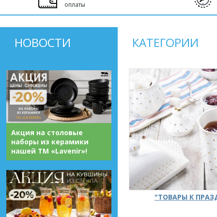
оплаты
НОВОСТИ
КАТЕГОРИИ
Акция на столовые
наборы из керамики
нашей ТМ «Lavenir»!
"ТОВАРЫ К ПРА