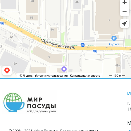
И
г
1
М
© 2008—2026 «Мир Посуды». Все права защищены.