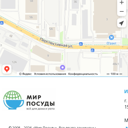
И
г
1
М
© 2008—2026 «Мир Посуды». Все права защищены.