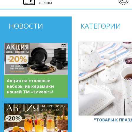
оплаты
НОВОСТИ
КАТЕГОРИИ
Акция на столовые
наборы из керамики
нашей ТМ «Lavenir»!
"ТОВАРЫ К ПРА