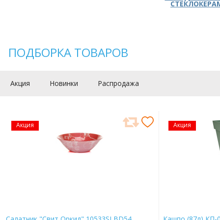
СТЕКЛОКЕРА
ПОДБОРКА ТОВАРОВ
Акция
Новинки
Распродажа
Акция
Акция
Салатник "Свит Оркид" 10533SLBD54
Кашпо (87л) КП-0