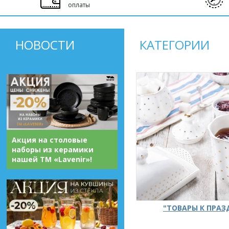
оплаты
НОВОСТИ
КАТЕГОРИИ
Акция на столовые
наборы из керамики
нашей ТМ «Lavenir»!
"ТОВАРЫ К ПРА