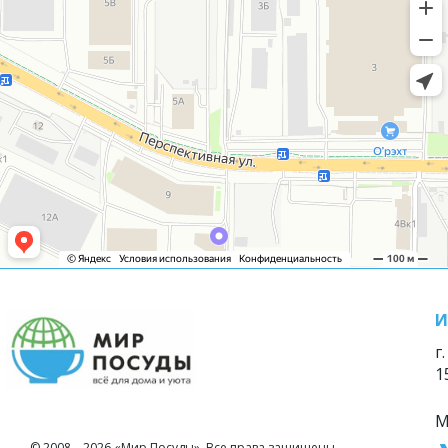
И
г
1
М
© 2008—2026 «Мир Посуды». Все права защищены.