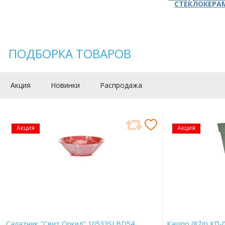
СТЕКЛОКЕРА
ПОДБОРКА ТОВАРОВ
Акция
Новинки
Распродажа
Акция
Акция
Салатник "Свит Оркид" 10533SLBD54
Кашпо (87л) КП-0