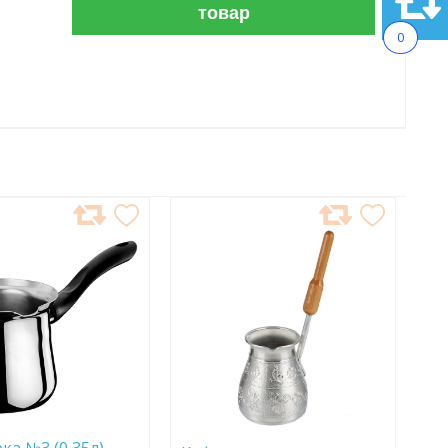
товар
0
АВИТЬ
ДОБАВИТЬ
В
АННОЕ
ИЗБРАННОЕ
ка №3 (0,35л)