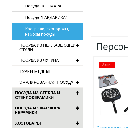
Посуда "KUKMARA"
Посуда "ГАРДАРИКА"
Кастрюли, сковороды,
наборы посуды
Персо
ПОСУДА ИЗ НЕРЖАВЕЮЩЕЙ
СТАЛИ
ПОСУДА ИЗ ЧУГУНА
Акция
ДОБАВИТЬ
В
ТУРКИ МЕДНЫЕ
ИЗБРАННОЕ
ЭМАЛИРОВАННАЯ ПОСУДА
ПОСУДА ИЗ СТЕКЛА И
СТЕКЛОКЕРАМИКИ
ПОСУДА ИЗ ФАРФОРА,
КЕРАМИКИ
ХОЗТОВАРЫ
Сковорода-г