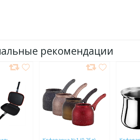
нальные рекомендации
ДОБАВИТЬ
ДОБ
В
В
ИЗБРАННОЕ
ИЗБР
риль
Кофеварка №1 (0,25л)
Кофевар