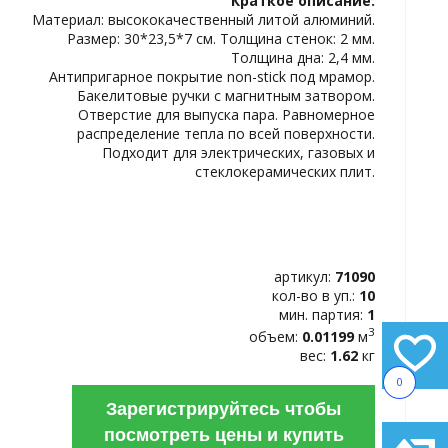
Краткое описание:
ИЗБРАННОЕ
Материал: высококачественный литой алюминий.
Размер: 30*23,5*7 см. Толщина стенок: 2 мм.
Толщина дна: 2,4 мм.
Антипригарное покрытие non-stick под мрамор.
Бакелитовые ручки с магнитным затвором.
Отверстие для выпуска пара. Равномерное
распределение тепла по всей поверхности.
Подходит для электрических, газовых и
стеклокерамических плит.
артикул:
71090
кол-во в уп.:
10
мин. партия:
1
3
объем:
0.01199
м
вес:
1.62
кг
0
Зарегистрируйтесь чтобы
посмотреть цены и купить