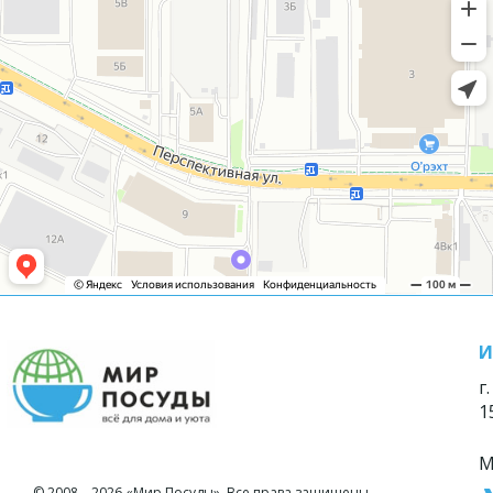
И
г
1
М
© 2008—2026 «Мир Посуды». Все права защищены.