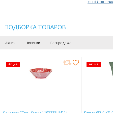
СТЕКЛОКЕРА
ПОДБОРКА ТОВАРОВ
Акция
Новинки
Распродажа
Акция
Акция
Салатник "Свит Оркид" 10533SLBD54
Кашпо (87л) КП-0