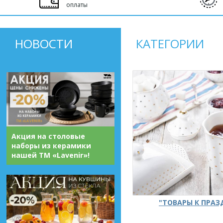
оплаты
НОВОСТИ
КАТЕГОРИИ
Акция на столовые
наборы из керамики
нашей ТМ «Lavenir»!
"ТОВАРЫ К ПРА