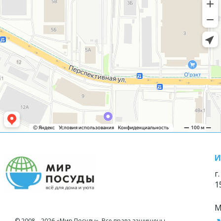
И
г
1
М
© 2008—2026 «Мир Посуды». Все права защищены.