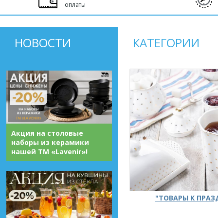
оплаты
НОВОСТИ
КАТЕГОРИИ
Акция на столовые
наборы из керамики
нашей ТМ «Lavenir»!
"ТОВАРЫ К ПРА