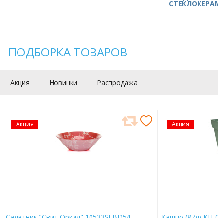
СТЕКЛОКЕРА
ПОДБОРКА ТОВАРОВ
Акция
Новинки
Распродажа
Акция
Акция
Салатник "Свит Оркид" 10533SLBD54
Кашпо (87л) КП-0