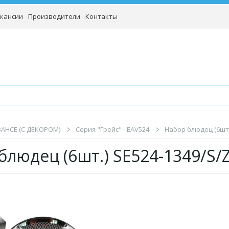
кансии
Производители
Контакты
BAHCE (С ДЕКОРОМ)
Серия "Грейс" - EAV524
Набор блюдец (6шт.)
блюдец (6шт.) SE524-1349/S/