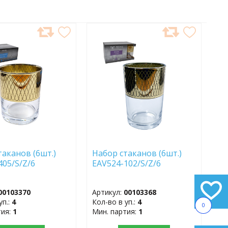
АВИТЬ
ДОБАВИТЬ
В
АННОЕ
ИЗБРАННОЕ
таканов (6шт.)
Набор стаканов (6шт.)
405/S/Z/6
EAV524-102/S/Z/6
00103370
Артикул:
00103368
уп.:
4
Кол-во в уп.:
4
0
тия:
1
Мин. партия:
1