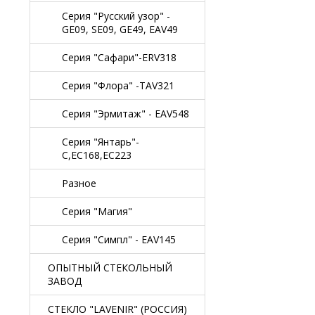
Серия "Русский узор" -
GE09, SE09, GE49, EAV49
Серия "Сафари"-ERV318
Серия "Флора" -TAV321
Серия "Эрмитаж" - EAV548
Серия "Янтарь"-
C,EC168,EC223
Разное
Серия "Магия"
Серия "Симпл" - EAV145
ОПЫТНЫЙ СТЕКОЛЬНЫЙ
ЗАВОД
СТЕКЛО "LAVENIR" (РОССИЯ)