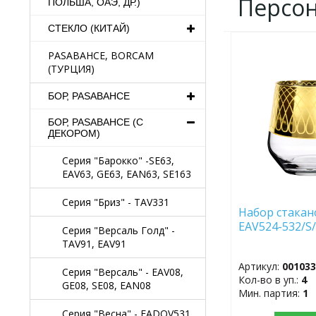
Персо
ПОЛЬША, ОАЭ, ДР.)
СТЕКЛО (КИТАЙ)
ДОБАВИТЬ
PASABAHCE, BORCAM
В
(ТУРЦИЯ)
ИЗБРАННОЕ
БОР, PASABAHCE
БОР, PASABAHCE (С
ДЕКОРОМ)
Серия "Барокко" -SE63,
EAV63, GE63, EAN63, SE163
Серия "Бриз" - TAV331
Набор стакано
EAV524-532/S/
Серия "Версаль Голд" -
TAV91, EAV91
Артикул:
00103
Серия "Версаль" - EAV08,
Кол-во в уп.:
4
GE08, SE08, EAN08
Мин. партия:
1
Серия "Весна" - EADOV531