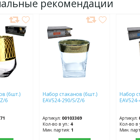
нальные рекомендации
ДОБАВИТЬ
ДОБ
В
В
ИЗБРАННОЕ
ИЗБР
в (6шт.)
Набор стаканов (6шт.)
Набор с
Z/6
EAV524-290/S/Z/6
EAV524-
371
Артикул:
00103369
Артикул:
Кол-во в уп.:
4
Кол-во в 
Мин. партия:
1
Мин. пар