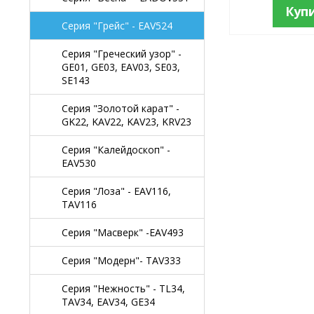
Куп
Серия "Грейс" - EAV524
Серия "Греческий узор" -
GE01, GE03, EAV03, SE03,
SE143
Серия "Золотой карат" -
GK22, KAV22, KAV23, KRV23
Серия "Калейдоскоп" -
EAV530
Серия "Лоза" - EAV116,
TAV116
Серия "Масверк" -EAV493
Серия "Модерн"- TAV333
Серия "Нежность" - TL34,
TAV34, EAV34, GE34