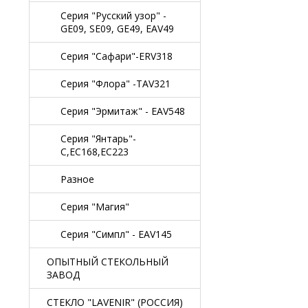
Серия "Русский узор" -
GE09, SE09, GE49, EAV49
Серия "Сафари"-ERV318
Серия "Флора" -TAV321
Серия "Эрмитаж" - EAV548
Серия "Янтарь"-
C,EC168,EC223
Разное
Серия "Магия"
Серия "Симпл" - EAV145
ОПЫТНЫЙ СТЕКОЛЬНЫЙ
ЗАВОД
СТЕКЛО "LAVENIR" (РОССИЯ)