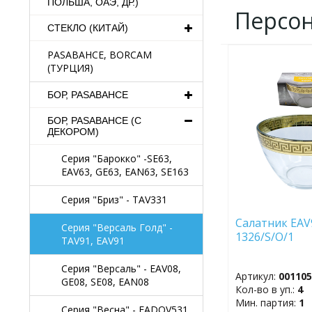
ПОЛЬША, ОАЭ, ДР.)
Персо
СТЕКЛО (КИТАЙ)
PASABAHCE, BORCAM
ДОБАВИТЬ
(ТУРЦИЯ)
В
ИЗБРАННОЕ
БОР, PASABAHCE
БОР, PASABAHCE (С
ДЕКОРОМ)
Серия "Барокко" -SE63,
EAV63, GE63, EAN63, SE163
Серия "Бриз" - TAV331
Салатник EAV
Серия "Версаль Голд" -
1326/S/O/1
TAV91, EAV91
Серия "Версаль" - EAV08,
Артикул:
00110
GE08, SE08, EAN08
Кол-во в уп.:
4
Мин. партия:
1
Серия "Весна" - EADOV531