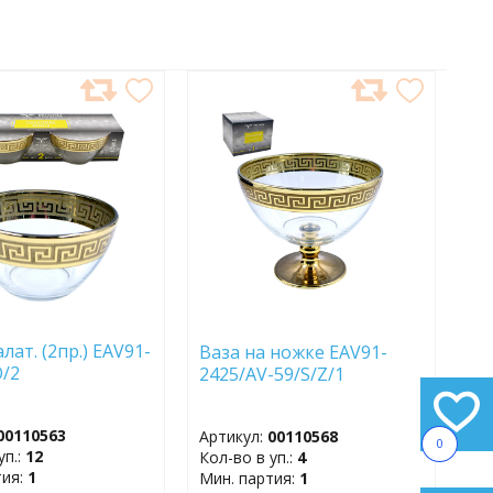
АВИТЬ
ДОБАВИТЬ
В
АННОЕ
ИЗБРАННОЕ
лат. (2пр.) EAV91-
Ваза на ножке EAV91-
/O/2
2425/AV-59/S/Z/1
00110563
Артикул:
00110568
0
уп.:
12
Кол-во в уп.:
4
тия:
1
Мин. партия:
1