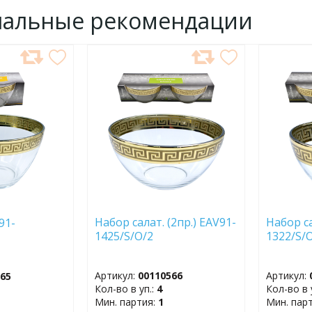
нальные рекомендации
ДОБАВИТЬ
ДОБ
В
В
ИЗБРАННОЕ
ИЗБР
Набор салат. (2пр.) EAV91-
Набор са
91-
1425/S/O/2
1322/S
Артикул:
00110566
Артикул:
565
Кол-во в уп.:
4
Кол-во в 
Мин. партия:
1
Мин. пар