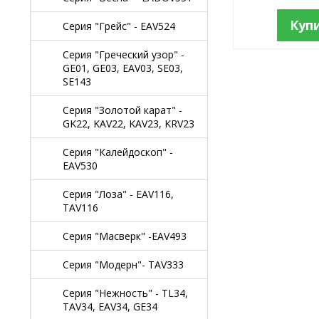
Куп
Серия "Грейс" - EAV524
Серия "Греческий узор" -
GE01, GE03, EAV03, SE03,
SE143
Серия "Золотой карат" -
GK22, KAV22, KAV23, KRV23
Серия "Калейдоскоп" -
EAV530
Серия "Лоза" - EAV116,
TAV116
Серия "Масверк" -EAV493
Серия "Модерн"- TAV333
Серия "Нежность" - TL34,
TAV34, EAV34, GE34