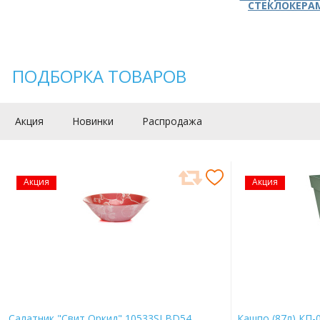
СТЕКЛОКЕРА
ПОДБОРКА ТОВАРОВ
Акция
Новинки
Распродажа
Акция
Акция
Салатник "Свит Оркид" 10533SLBD54
Кашпо (87л) КП-0