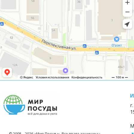
И
г
1
М
© 2008—2026 «Мир Посуды». Все права защищены.