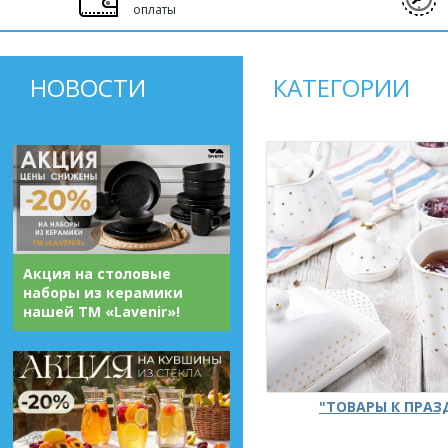
оплаты
НОВОСТИ
КАТЕГОРИИ
Акция на столовые
наборы из керамики
нашей ТМ «Lavenir»!
"ТОВАРЫ К ПРА