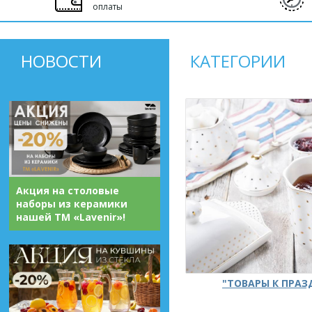
оплаты
НОВОСТИ
КАТЕГОРИИ
Акция на столовые
наборы из керамики
нашей ТМ «Lavenir»!
"ТОВАРЫ К ПРА