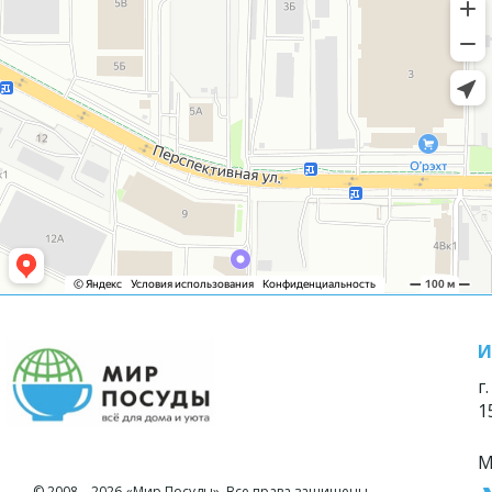
И
г
1
М
© 2008—2026 «Мир Посуды». Все права защищены.