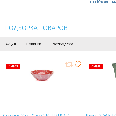
СТЕКЛОКЕРА
ПОДБОРКА ТОВАРОВ
Акция
Новинки
Распродажа
Акция
Акция
Салатник "Свит Оркид" 10533SLBD54
Кашпо (87л) КП-0