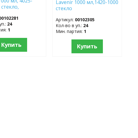
1000 мл, 4025-
Lavenir 1000 мл,1420-1000
 стекло,
стекло
еющая сталь
00102281
Артикул:
00102305
уп.:
24
Кол-во в уп.:
24
тия:
1
Мин. партия:
1
Купить
Купить