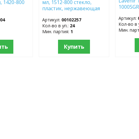
Lavenir 
л, 1420-800
мл, 1512-800 стекло,
1000SGR
пластик, нержавеющая
нержав
сталь
Артикул:
304
Артикул:
00102257
Кол-во в 
Кол-во в уп.:
24
Мин. пар
Мин. партия:
1
ить
Купить