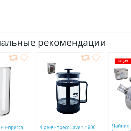
нальные рекомендации
ДОБАВИТЬ
Акция
ДОБ
В
В
ИЗБРАННОЕ
ИЗБР
Чайник
енч-пресса
Френч-пресс Lavenir 800