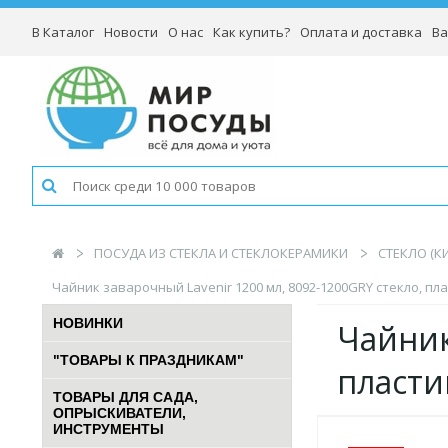
В Каталог
Новости
О нас
Как купить?
Оплата и доставка
Ва
ПОСУДА ИЗ СТЕКЛА И СТЕКЛОКЕРАМИКИ
СТЕКЛО (К
Чайник заварочный Lavenir 1200 мл, 8092-1200GRY стекло, пл
НОВИНКИ
Чайник
"ТОВАРЫ К ПРАЗДНИКАМ"
пласти
ТОВАРЫ ДЛЯ САДА,
ОПРЫСКИВАТЕЛИ,
ИНСТРУМЕНТЫ