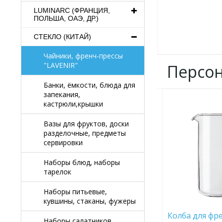
LUMINARC (ФРАНЦИЯ,
ПОЛЬША, ОАЭ, ДР.)
СТЕКЛО (КИТАЙ)
Чайники, френч-прессы
"LAVENIR"
Персо
Банки, ёмкости, блюда для
запекания,
ДОБАВИТЬ
кастрюли,крышки
В
ИЗБРАННОЕ
Вазы для фруктов, доски
разделочные, предметы
сервировки
Наборы блюд, наборы
тарелок
Наборы питьевые,
кувшины, стаканы, фужеры
Колба для фр
Наборы салатников