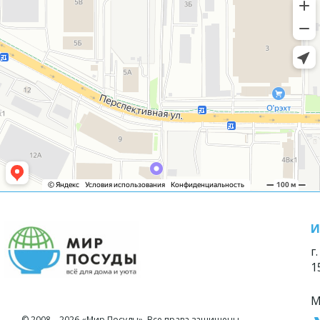
И
г
1
М
© 2008—2026 «Мир Посуды». Все права защищены.