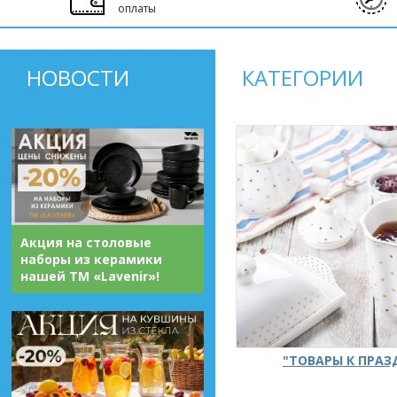
оплаты
НОВОСТИ
КАТЕГОРИИ
Акция на столовые
наборы из керамики
нашей ТМ «Lavenir»!
"ТОВАРЫ К ПРА