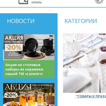
оплаты
НОВОСТИ
КАТЕГОРИИ
Акция на столовые
наборы из керамики
нашей ТМ «Lavenir»!
"ТОВАРЫ К ПРА