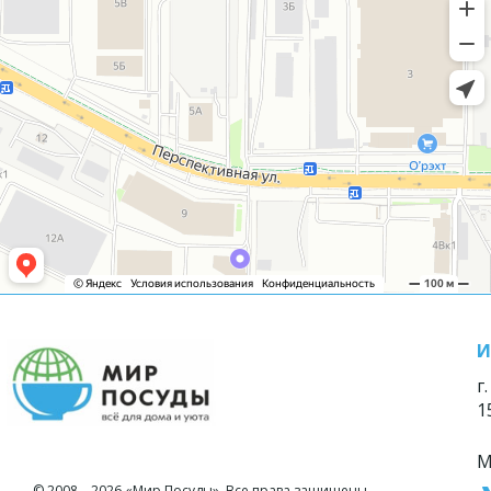
И
г
1
М
© 2008—2026 «Мир Посуды». Все права защищены.