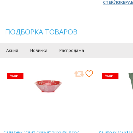
СТЕКЛОКЕРА
ПОДБОРКА ТОВАРОВ
Акция
Новинки
Распродажа
Акция
Акция
Салатник "Свит Оркид" 10533SLBD54
Кашпо (87л) КП-0