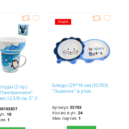
АВИТЬ
Акция
ДОБАВИТЬ
В
АННОЕ
ИЗБРАННОЕ
Блюдо (29*16 см) (55703)
суды (2 пр.)
"Львёнок" в упак.
 "Пингвинчики"
мл,12,5/8 см, 5" 2-
рфор
Артикул:
55703
00103837
Кол-во в уп.:
24
уп.:
18
Мин. партия:
1
тия:
1