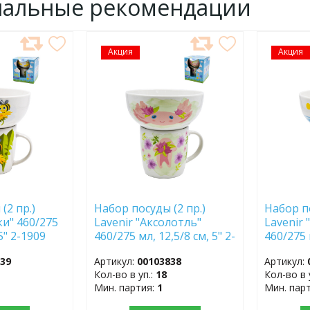
нальные рекомендации
Акция
ДОБАВИТЬ
Акция
ДОБ
В
В
ИЗБРАННОЕ
ИЗБР
(2 пр.)
Набор посуды (2 пр.)
Набор по
ки" 460/275
Lavenir "Аксолотль"
Lavenir
 5" 2-1909
460/275 мл, 12,5/8 см, 5" 2-
460/275 
1808 фарфор
1707 фа
839
Артикул:
00103838
Артикул:
Кол-во в уп.:
18
Кол-во в 
Мин. партия:
1
Мин. пар