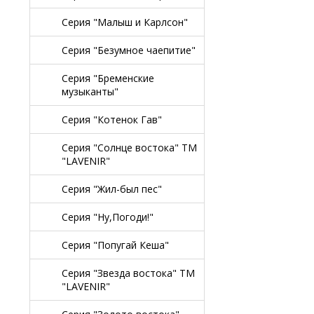
Серия "Малыш и Карлсон"
Серия "Безумное чаепитие"
Серия "Бременские
музыканты"
Серия "Котенок Гав"
Серия "Солнце востока" TM
"LAVENIR"
Серия "Жил-был пес"
Серия "Ну,Погоди!"
Серия "Попугай Кеша"
Серия "Звезда востока" TM
"LAVENIR"