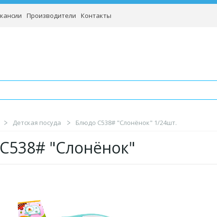
кансии
Производители
Контакты
Детская посуда
Блюдо C538# "Слонёнок" 1/24шт.
C538# "Слонёнок"