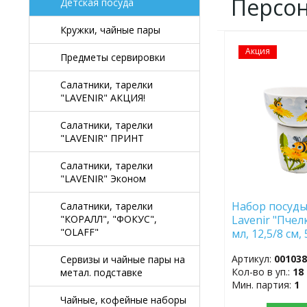
Персо
Детская посуда
Кружки, чайные пары
Акция
ДОБАВИТЬ
Предметы сервировки
В
ИЗБРАННОЕ
Салатники, тарелки
"LAVENIR" АКЦИЯ!
Салатники, тарелки
"LAVENIR" ПРИНТ
Салатники, тарелки
"LAVENIR" Эконом
Набор посуды 
Салатники, тарелки
Lavenir "Пчел
"КОРАЛЛ", "ФОКУС",
"OLAFF"
мл, 12,5/8 см,
фарфор
Артикул:
00103
Сервизы и чайные пары на
Кол-во в уп.:
18
метал. подставке
Мин. партия:
1
Чайные, кофейные наборы