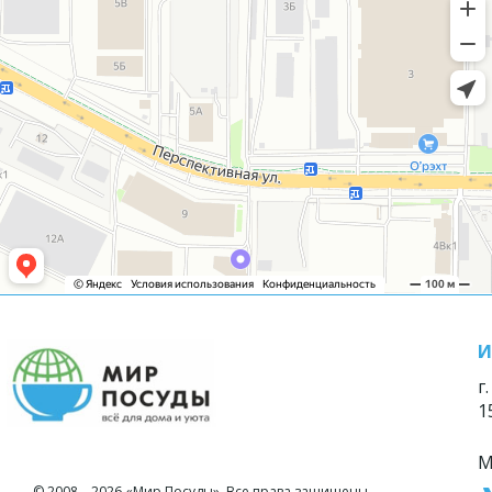
И
г
1
М
© 2008—2026 «Мир Посуды». Все права защищены.