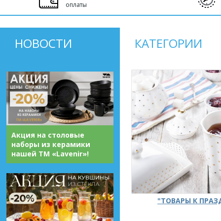
оплаты
НОВОСТИ
КАТЕГОРИИ
Акция на столовые
наборы из керамики
нашей ТМ «Lavenir»!
"ТОВАРЫ К ПРА