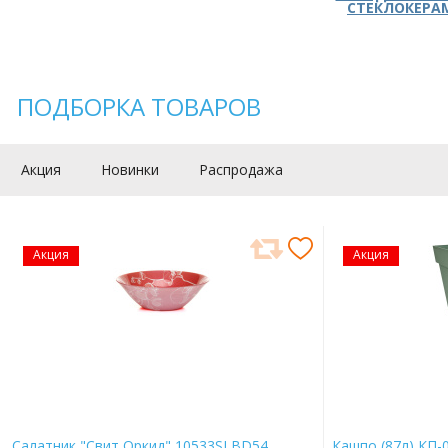
СТЕКЛОКЕРА
ПОДБОРКА ТОВАРОВ
Акция
Новинки
Распродажа
Акция
Акция
Салатник "Свит Оркид" 10533SLBD54
Кашпо (87л) КП-0