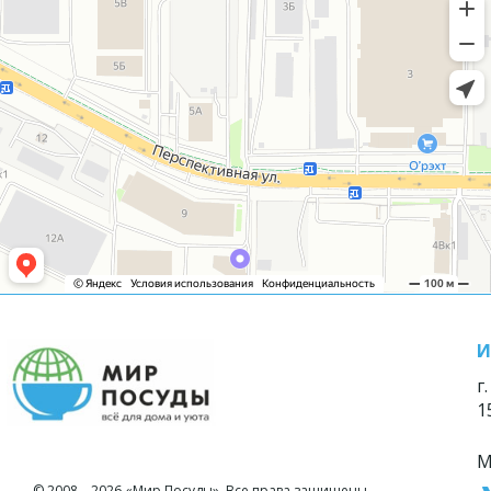
И
г
1
М
© 2008—2026 «Мир Посуды». Все права защищены.