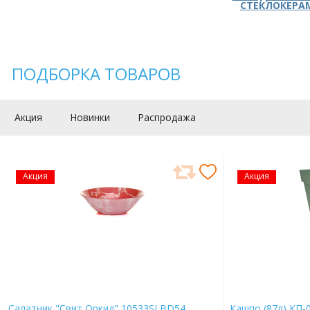
СТЕКЛОКЕРА
ПОДБОРКА ТОВАРОВ
Акция
Новинки
Распродажа
Акция
Акция
Салатник "Свит Оркид" 10533SLBD54
Кашпо (87л) КП-0