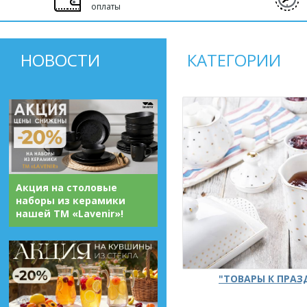
оплаты
НОВОСТИ
КАТЕГОРИИ
Акция на столовые
наборы из керамики
нашей ТМ «Lavenir»!
"ТОВАРЫ К ПРА