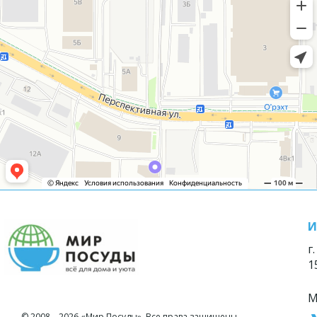
И
г
1
М
© 2008—2026 «Мир Посуды». Все права защищены.