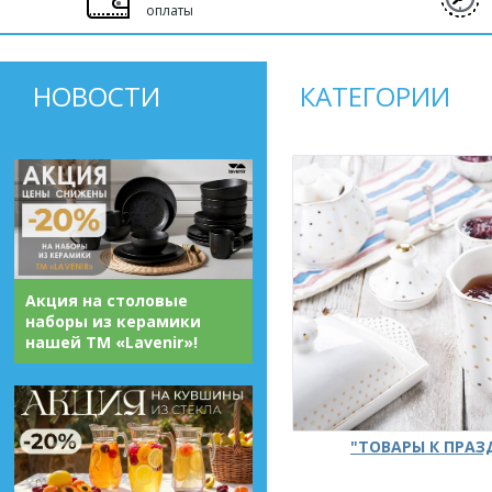
оплаты
НОВОСТИ
КАТЕГОРИИ
Акция на столовые
наборы из керамики
нашей ТМ «Lavenir»!
"ТОВАРЫ К ПРА