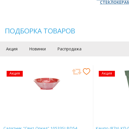
СТЕКЛОКЕРА
ПОДБОРКА ТОВАРОВ
Акция
Новинки
Распродажа
Акция
Акция
Салатник "Свит Оркид" 10533SLBD54
Кашпо (87л) КП-0