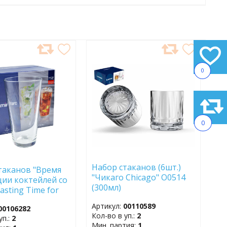
АВИТЬ
ДОБАВИТЬ
В
0
АННОЕ
ИЗБРАННОЕ
0
Набор стаканов (6шт.)
таканов "Время
"Чикаго Chicago" O0514
ции коктейлей со
(300мл)
asting Time for
tails" (4шт.)
Артикул:
00110589
00106282
570мл)
Кол-во в уп.:
2
уп.:
2
Мин. партия:
1