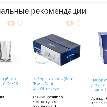
нальные рекомендации
ДОБАВИТЬ
ДОБ
В
В
ИЗБРАННОЕ
ИЗБР
в (6шт.)
Набор стаканов (6шт.)
Набор с
go" O0513
"Ночь Gabi"
дегуста
Q0084 низкий
льдом T
Iced cock
603
Артикул:
00108110
Артикул:
O0383 (
Кол-во в уп.:
4
Кол-во в 
Мин. партия:
1