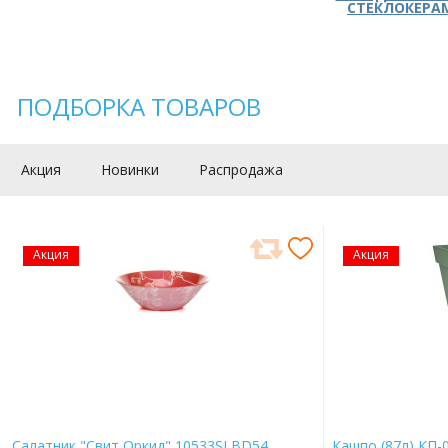
СТЕКЛОКЕРА
ПОДБОРКА ТОВАРОВ
Акция
Новинки
Распродажа
Акция
Акция
Салатник "Свит Оркид" 10533SLBD54
Кашпо (87л) КП-0