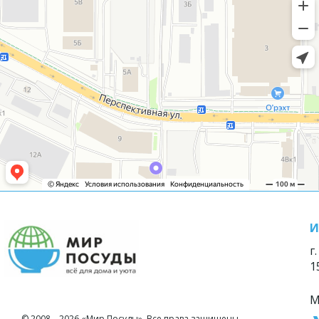
И
г
1
М
© 2008—2026 «Мир Посуды». Все права защищены.