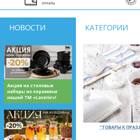
оплаты
НОВОСТИ
КАТЕГОРИИ
Акция на столовые
наборы из керамики
нашей ТМ «Lavenir»!
"ТОВАРЫ К ПРА