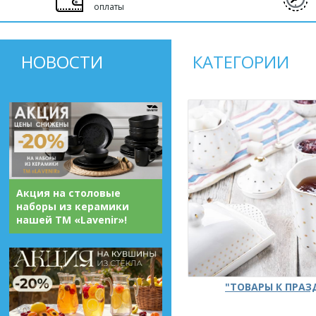
оплаты
НОВОСТИ
КАТЕГОРИИ
Акция на столовые
наборы из керамики
нашей ТМ «Lavenir»!
"ТОВАРЫ К ПРА