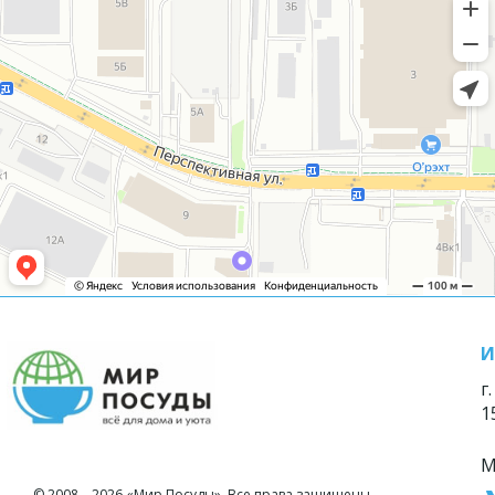
И
г
1
М
© 2008—2026 «Мир Посуды». Все права защищены.