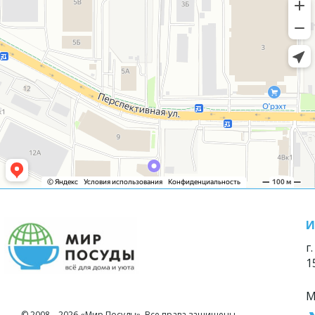
И
г
1
М
© 2008—2026 «Мир Посуды». Все права защищены.