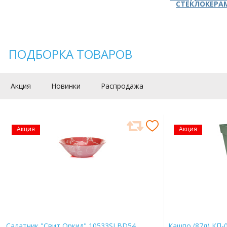
СТЕКЛОКЕРА
ПОДБОРКА ТОВАРОВ
Акция
Новинки
Распродажа
Акция
Акция
Салатник "Свит Оркид" 10533SLBD54
Кашпо (87л) КП-0