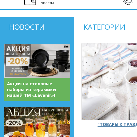
оплаты
НОВОСТИ
КАТЕГОРИИ
Акция на столовые
наборы из керамики
нашей ТМ «Lavenir»!
"ТОВАРЫ К ПРА