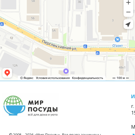
И
г
1
М
© 2008—2026 «Мир Посуды». Все права защищены.