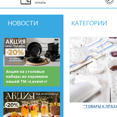
оплаты
НОВОСТИ
КАТЕГОРИИ
Акция на столовые
наборы из керамики
нашей ТМ «Lavenir»!
"ТОВАРЫ К ПРА