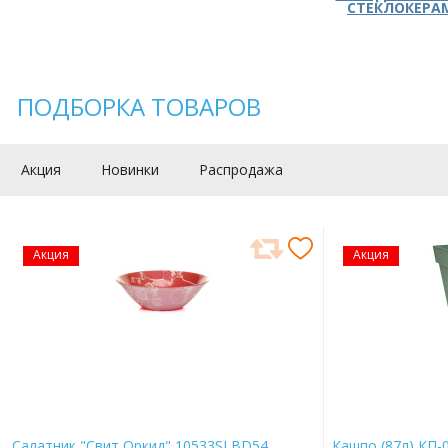
СТЕКЛОКЕРА
ПОДБОРКА ТОВАРОВ
Акция
Новинки
Распродажа
Акция
Акция
Салатник "Свит Оркид" 10533SLBD54
Кашпо (87л) КП-0