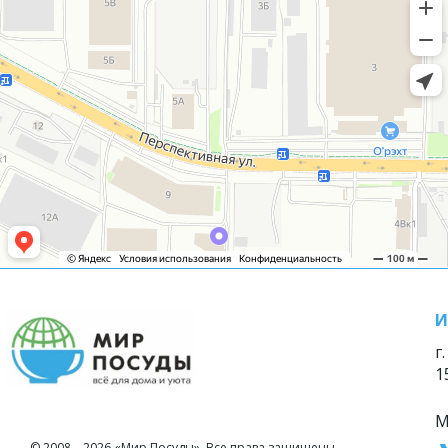
И
г
1
М
© 2008—2026 «Мир Посуды». Все права защищены.