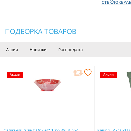
СТЕКЛОКЕРА
ПОДБОРКА ТОВАРОВ
Акция
Новинки
Распродажа
Акция
Акция
Салатник "Свит Оркид" 10533SLBD54
Кашпо (87л) КП-0