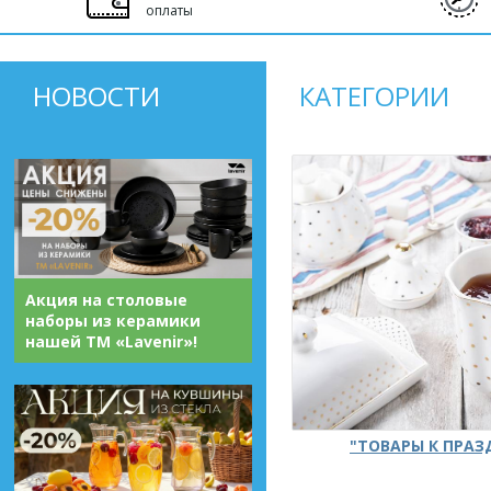
оплаты
НОВОСТИ
КАТЕГОРИИ
Акция на столовые
наборы из керамики
нашей ТМ «Lavenir»!
"ТОВАРЫ К ПРА