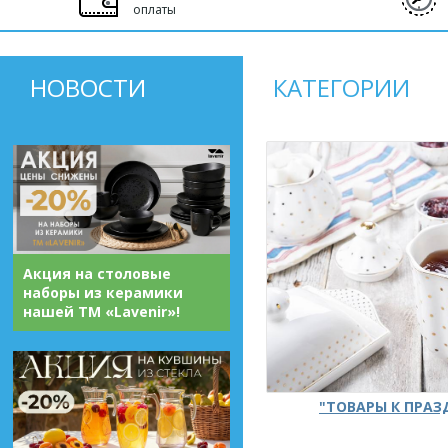
оплаты
НОВОСТИ
КАТЕГОРИИ
Акция на столовые
наборы из керамики
нашей ТМ «Lavenir»!
"ТОВАРЫ К ПРА