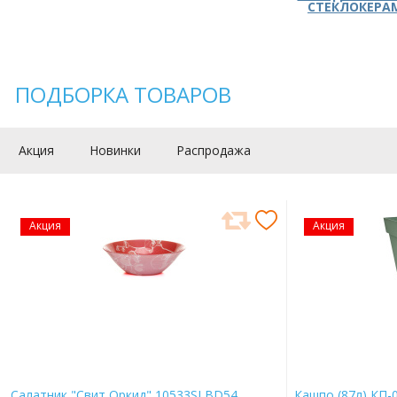
СТЕКЛОКЕРА
ПОДБОРКА ТОВАРОВ
Акция
Новинки
Распродажа
Акция
Акция
Салатник "Свит Оркид" 10533SLBD54
Кашпо (87л) КП-0