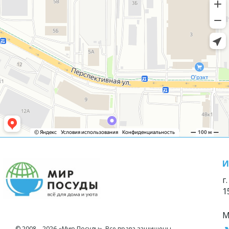
И
г
1
М
© 2008—2026 «Мир Посуды». Все права защищены.