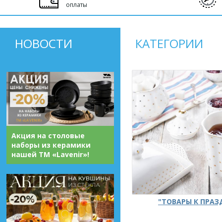
оплаты
НОВОСТИ
КАТЕГОРИИ
Акция на столовые
наборы из керамики
нашей ТМ «Lavenir»!
"ТОВАРЫ К ПРА