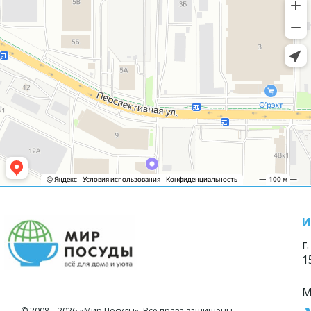
И
г
1
М
© 2008—2026 «Мир Посуды». Все права защищены.