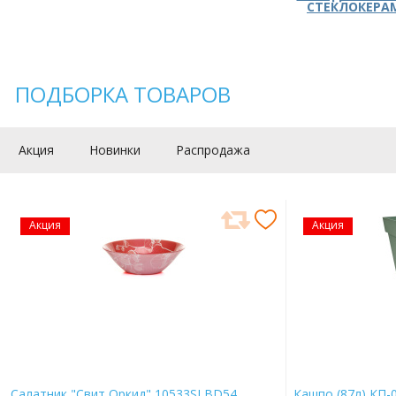
СТЕКЛОКЕРА
ПОДБОРКА ТОВАРОВ
Акция
Новинки
Распродажа
Акция
Акция
Салатник "Свит Оркид" 10533SLBD54
Кашпо (87л) КП-0