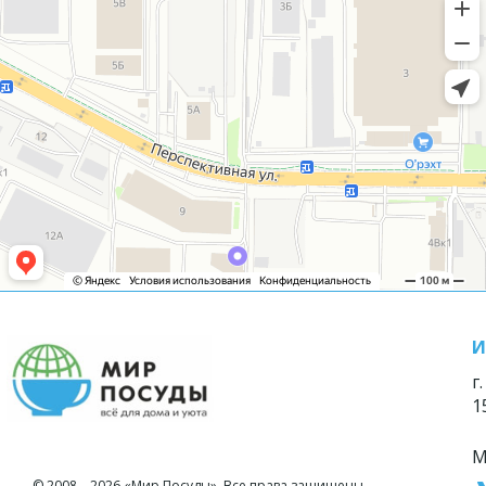
И
г
1
М
© 2008—2026 «Мир Посуды». Все права защищены.