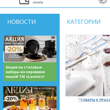
оплаты
НОВОСТИ
КАТЕГОРИИ
Акция на столовые
наборы из керамики
нашей ТМ «Lavenir»!
"ТОВАРЫ К ПРА