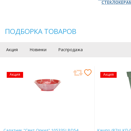
СТЕКЛОКЕРА
ПОДБОРКА ТОВАРОВ
Акция
Новинки
Распродажа
Акция
Акция
Салатник "Свит Оркид" 10533SLBD54
Кашпо (87л) КП-0